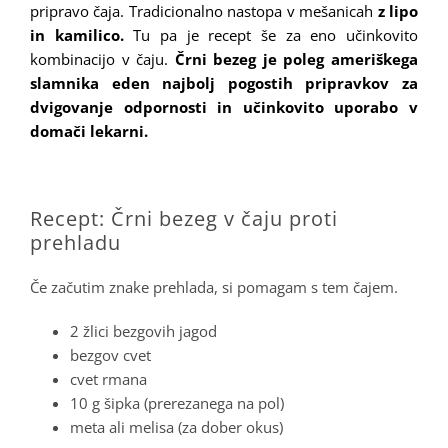
pripravo čaja. Tradicionalno nastopa v mešanicah
z lipo
in kamilico.
Tu pa je recept še za eno učinkovito
kombinacijo v čaju.
Črni bezeg je poleg ameriškega
slamnika eden najbolj pogostih pripravkov za
dvigovanje odpornosti in učinkovito uporabo v
domači lekarni.
.
Recept: Črni bezeg v čaju proti
prehladu
Če začutim znake prehlada, si pomagam s tem čajem.
2 žlici bezgovih jagod
bezgov cvet
cvet rmana
10 g šipka (prerezanega na pol)
meta ali melisa (za dober okus)