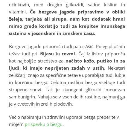
učinkovin, med drugim glikozidi, sadne kisline in
vitamini.
Če bezgove jagode pripravimo v obliki
želeja, terjaka ali sirupa, nam kot dodatek hrani
mimo grede koristijo tudi za krepitev imunskega
sistema v jesenskem in zimskem času.
Bezgove jagode priporoča tudi pater Ašič. Poleg pljučnih
težav tudi pri
išijasu
in
revmi
. Čaj iz listov priporoča
kot najboljše stredstvo za
nečisto kožo
,
putiko in za
ljudi, ki imajo neprijeten zadah v ustih
. Nekateri
zeliščarji znajo za specifične težave uporabljati tudi lubje
in korenino bezga. Celotna rastlina bezga vsebuje tudi
strupene snovi. Tak je cianogeni glikozid imenovan
sambunigrin. Nahaja se v vseh delih rastline, najmanj ga
je v cvetovih in zrelih plodovih.
Več o nabiranju in zdravilni uporabi bezga preberite v
mojem
prispevku o bezgu
.