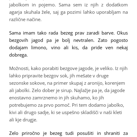
jabolkom in pojemo. Sama sem iz njih z dodatkom
agarja skuhala žele, saj ga pozimi lahko uporabljam na
različne načine.
Sama imam tako rada bezeg prav zaradi barve. Okus
bezgovih jagod pa je bolj nevtralen. Zato pogosto
dodajam limono, vino ali kis, da pride ven nekaj
dobrega.
Možnosti, kako porabiti bezgove jagode, je veliko. Iz njih
lahko pripravite bezgov sok, jih mešate v druge
sezonske sokove, na primer skupaj z aronijo, korenjem
ali jabolki. Zelo dober je sirup. Najlažje pa je, da jagode
enostavno zamrznemo in jih skuhamo, ko jih
potrebujemo za prvo pomoč. Pri tem dodamo jabolko,
kivi ali drugo sadje, ki se uspešno skladišči v naši kleti
ali kje drugje.
Zelo priročno je bezeg tudi posušiti in shraniti za