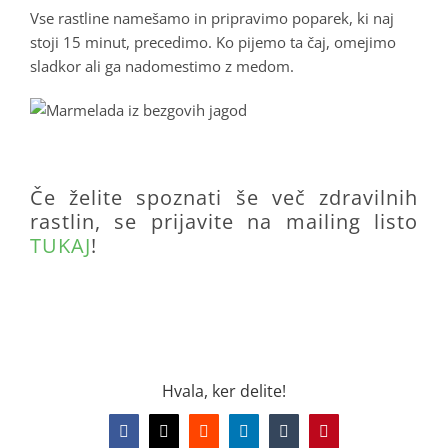
Vse rastline namešamo in pripravimo poparek, ki naj
stoji 15 minut, precedimo. Ko pijemo ta čaj, omejimo
sladkor ali ga nadomestimo z medom.
.
Če želite spoznati še več zdravilnih
rastlin, se prijavite na mailing listo
TUKAJ
!
.
Hvala, ker delite!
Facebook
X
Reddit
LinkedIn
Tumblr
Pinterest