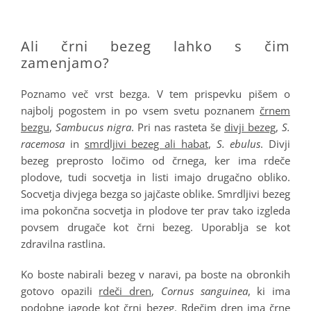
.
Ali črni bezeg lahko s čim
zamenjamo?
Poznamo več vrst bezga. V tem prispevku pišem o
najbolj pogostem in po vsem svetu poznanem
črnem
bezgu
,
Sambucus nigra
. Pri nas rasteta še
divji bezeg
,
S.
racemosa
in
smrdljivi bezeg ali habat
,
S. ebulus
. Divji
bezeg preprosto ločimo od črnega, ker ima rdeče
plodove, tudi socvetja in listi imajo drugačno obliko.
Socvetja divjega bezga so jajčaste oblike. Smrdljivi bezeg
ima pokončna socvetja in plodove ter prav tako izgleda
povsem drugače kot črni bezeg. Uporablja se kot
zdravilna rastlina.
Ko boste nabirali bezeg v naravi, pa boste na obronkih
gotovo opazili
rdeči dren
,
Cornus sanguinea
, ki ima
podobne jagode kot črni bezeg. R
dečim dren ima črne