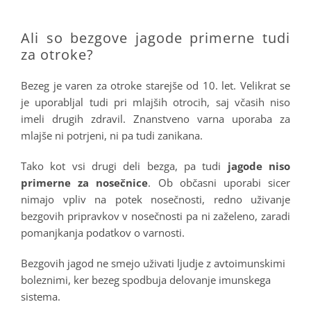
.
Ali so bezgove jagode primerne tudi
za otroke?
Bezeg je varen za otroke starejše od 10. let. Velikrat se
je uporabljal tudi pri mlajših otrocih, saj včasih niso
imeli drugih zdravil. Znanstveno varna uporaba za
mlajše ni potrjeni, ni pa tudi zanikana.
Tako kot vsi drugi deli bezga, pa tudi
jagode niso
primerne za nosečnice
. Ob občasni uporabi sicer
nimajo vpliv na potek nosečnosti, redno uživanje
bezgovih pripravkov v nosečnosti pa ni zaželeno, zaradi
pomanjkanja podatkov o varnosti.
Bezgovih jagod ne smejo uživati ljudje z avtoimunskimi
boleznimi, ker bezeg spodbuja delovanje imunskega
sistema.