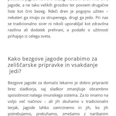
jagode, a ne tako velikih grozdov ter povsem drugačne
liste kot črni bezeg. Rdeči dren je pogojno užiten –
nekateri ga imajo za strupenega, drugi ga jedo. Pri nas
se tradicionalno sicer ni nikoli uporabljal kot zdravilna
rastlina ali dodatek prehrani, a podatki o užitnosti
prihajajo iz celega sveta.
.
Kako bezgove jagode porabimo za
zeliščarske pripravke in vsakdanje
jedi?
Bezgove jagode za domačo lekarno je dobro pripraviti
brez sladkorja, saj sladkor zmanjšuje obrambno
sposobnost našega imunskega sistema. Za to imamo na
voljo več načinov – ali jih skuhamo v tradicionalni
terjak, jagode lahko zamrznemo in jih, ko jih
potrebujemo, prekuhamo, zmešamo z naribanim