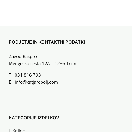
Bri
20. f
PODJETJE IN KONTAKTNI PODATKI
Zavod Raspro
Mengeška cesta 12A | 1236 Trzin
T :
031 816 793
E :
info@katjarebolj.com
KATEGORIJE IZDELKOV
Knjige