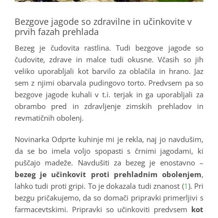
Bezgove jagode so zdravilne in učinkovite v
prvih fazah prehlada
Bezeg je čudovita rastlina. Tudi bezgove jagode so
čudovite, zdrave in malce tudi okusne. Včasih so jih
veliko uporabljali kot barvilo za oblačila in hrano. Jaz
sem z njimi obarvala pudingovo torto. Predvsem pa so
bezgove jagode kuhali v t.i. terjak in ga uporabljali za
obrambo pred in zdravljenje zimskih prehladov in
revmatičnih obolenj.
Novinarka Odprte kuhinje mi je rekla, naj jo navdušim,
da se bo imela voljo spopasti s črnimi jagodami, ki
puščajo madeže. Navdušiti za bezeg je enostavno –
bezeg je učinkovit proti prehladnim obolenjem
,
lahko tudi proti gripi. To je dokazala tudi znanost (
1
). Pri
bezgu pričakujemo, da so domači pripravki primerljivi s
farmacevtskimi. Pripravki so učinkoviti predvsem
kot