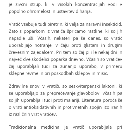
je živčni strup, ki v visokih koncentracijah vodi v
popolno ohromelost in ustavitev dihanja.
Vratič vsebuje tudi piretrin, ki velja za naravni insekticid.
Zato s poparkom iz vratiča špricamo rastline, ki so jih
napadle uši. Včasih, nekateri pa še danes, so vratič
uporabljajo notranje, v čaju proti glistam in drugim
črevesnim zajedalcem. Pri tem so čaj pili le nekaj dni in
največ dve skodelici poparka dnevno. Včasih so vratičev
čaj uporabljali tudi za zunanjo uporabo, v primeru
sklepne revme in pri poškodbah sklepov in mišic.
Zdravilne snovi v vratiču so seskviterpenski laktoni, ki
se uporabljajo za preprečevanje glavobolov, včasih pa
so jih uporabljali tudi proti malariji. Literatura poroča še
o vrsti antioksidativnih in protivnetnih spojin izoliranih
iz različnih vrst vratičev.
Tradicionalna medicina je vratič uporabljala pri