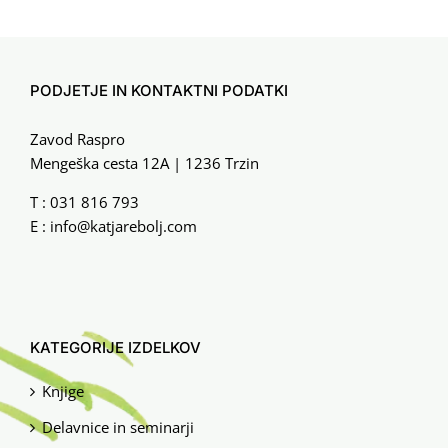
PODJETJE IN KONTAKTNI PODATKI
Zavod Raspro
Mengeška cesta 12A | 1236 Trzin
T :
031 816 793
E :
info@katjarebolj.com
KATEGORIJE IZDELKOV
Knjige
Delavnice in seminarji