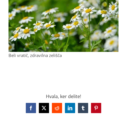
Beli vratič, zdravilna zelišča
.
Hvala, ker delite!
Facebook
X
Reddit
LinkedIn
Tumblr
Pinterest