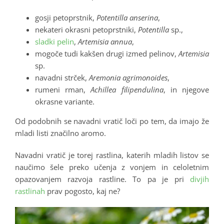
gosji petoprstnik,
Potentilla anserina
,
nekateri okrasni petoprstniki,
Potentilla
sp.,
sladki pelin
,
Artemisia annua
,
mogoče tudi kakšen drugi izmed pelinov,
Artemisia
sp.
navadni strček,
Aremonia agrimonoides
,
rumeni rman,
Achillea filipendulina
, in njegove
okrasne variante.
Od podobnih se navadni vratič loči po tem, da imajo že
mladi listi značilno aromo.
Navadni vratič je torej rastlina, katerih mladih listov se
naučimo šele preko učenja z vonjem in celoletnim
opazovanjem razvoja rastline. To pa je pri
divjih
rastlinah
prav pogosto, kaj ne?