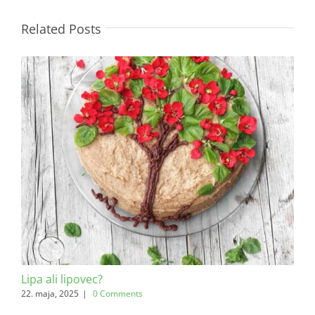
Related Posts
Lipa ali lipovec?
Bri
22. maja, 2025
|
0 Comments
20. f