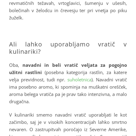
revmatičnih težavah, vrtoglavici, šumenju v ušesih,
bolečinah v želodcu in črevesju ter pri vnetja po piku
žuželk.
.
Ali lahko uporabljamo vratič v
kulinariki?
Oba,
navadni in beli vratič veljata za pogojno
užitni rastlini
(posebna kategorija rastlin, za katere
velja previdnost, tudi npr.
suholetnica
). Navadni vratič
ima posebno aromo, ki spominja na muškatni orešček,
aroma belega vratiča pa je prav tako intenzivna, a malo
drugačna.
V kulinariki smemo navadni vratič uporabljati le kot
začimbo, saj je v visokih koncentracijah lahko smrtno
nevaren. O zastrupitvah poročajo iz Severne Amerike,