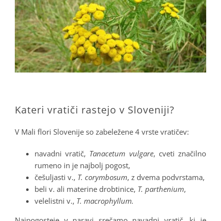
.
Kateri vratiči rastejo v Sloveniji?
V Mali flori Slovenije so zabeležene 4 vrste vratičev:
navadni vratič,
Tanacetum vulgare
, cveti značilno
rumeno in je najbolj pogost,
češuljasti v.,
T. corymbosum
, z dvema podvrstama,
beli v. ali materine drobtinice,
T. parthenium
,
velelistni v.,
T. macrophyllum.
Najpogosteje v naravi srečamo navadni vratič, ki je