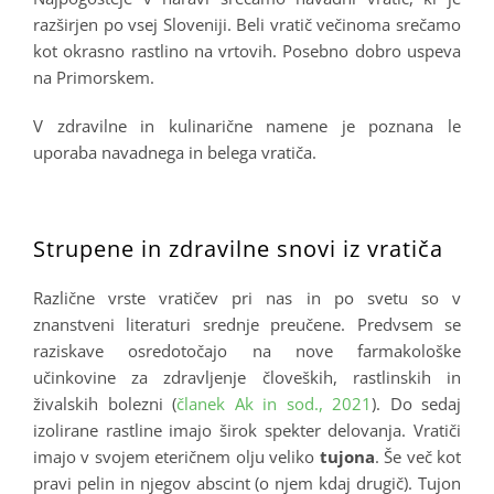
razširjen po vsej Sloveniji. Beli vratič večinoma srečamo
kot okrasno rastlino na vrtovih. Posebno dobro uspeva
na Primorskem.
V zdravilne in kulinarične namene je poznana le
uporaba navadnega in belega vratiča.
.
Strupene in zdravilne snovi iz vratiča
Različne vrste vratičev pri nas in po svetu so v
znanstveni literaturi srednje preučene. Predvsem se
raziskave osredotočajo na nove farmakološke
učinkovine za zdravljenje človeških, rastlinskih in
živalskih bolezni (
članek Ak in sod., 2021
). Do sedaj
izolirane rastline imajo širok spekter delovanja. Vratiči
imajo v svojem eteričnem olju veliko
tujona
. Še več kot
pravi pelin in njegov abscint (o njem kdaj drugič). Tujon