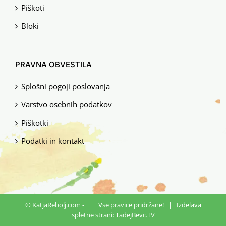
Piškoti
Bloki
PRAVNA OBVESTILA
Splošni pogoji poslovanja
Varstvo osebnih podatkov
Piškotki
Podatki in kontakt
© KatjaRebolj.com -
| Vse pravice pridržane! | Izdelava
spletne strani:
TadejBevc.TV