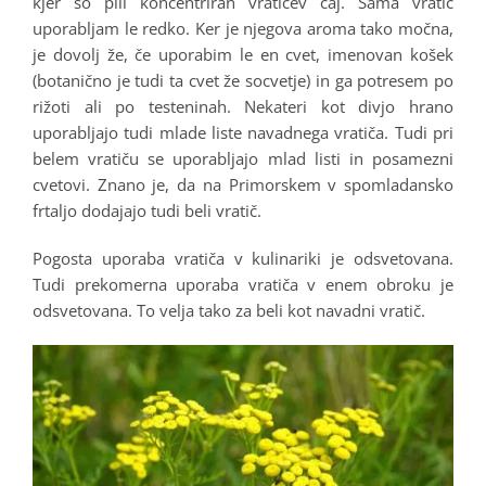
kjer so pili koncentriran vratičev čaj. Sama vratič
uporabljam le redko. Ker je njegova aroma tako močna,
je dovolj že, če uporabim le en cvet, imenovan košek
(botanično je tudi ta cvet že socvetje) in ga potresem po
rižoti ali po testeninah. Nekateri kot divjo hrano
uporabljajo tudi mlade liste navadnega vratiča. Tudi pri
belem vratiču se uporabljajo mlad listi in posamezni
cvetovi. Znano je, da na Primorskem v spomladansko
frtaljo dodajajo tudi beli vratič.
Pogosta uporaba vratiča v kulinariki je odsvetovana.
Tudi prekomerna uporaba vratiča v enem obroku je
odsvetovana. To velja tako za beli kot navadni vratič.