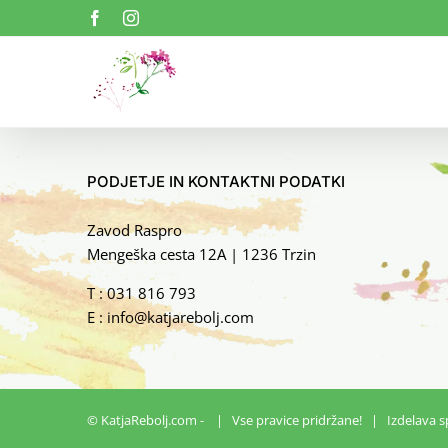
Skip
Facebook
Instagram
to
content
PODJETJE IN KONTAKTNI PODATKI
Zavod Raspro
Mengeška cesta 12A | 1236 Trzin
T :
031 816 793
E :
info@katjarebolj.com
© KatjaRebolj.com -
| Vse pravice pridržane! | Izdelava sp