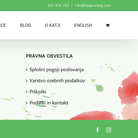
031 816 793
|
info@katjarebolj.com
ICE
BLOG
O KATJI
ENGLISH
PRAVNA OBVESTILA
Splošni pogoji poslovanja
Varstvo osebnih podatkov
Piškotki
Podatki in kontakt
Facebook
Instagram