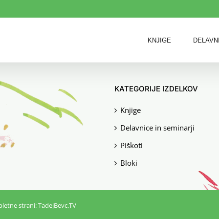
KNJIGE
DELAVN
KATEGORIJE IZDELKOV
Knjige
Delavnice in seminarji
Piškoti
Bloki
letne strani:
TadejBevc.TV