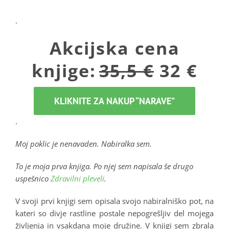
.
Akcijska cena
knjige:
35,5
€
32 €
KLIKNITE ZA NAKUP “NARAVE”
.
Moj poklic je nenavaden. Nabiralka sem.
To je moja prva knjiga. Po njej sem napisala še drugo
uspešnico
Zdravilni pleveli
.
V svoji prvi knjigi sem opisala svojo nabiralniško pot, na
kateri so divje rastline postale nepogrešljiv del mojega
življenja in vsakdana moje družine. V knjigi sem zbrala