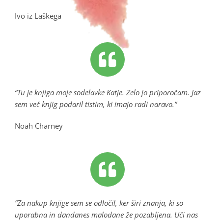
Ivo iz Laškega
“Tu je knjiga moje sodelavke Katje. Zelo jo priporočam. Jaz
sem več knjig podaril tistim, ki imajo radi naravo.”
Noah Charney
“Za nakup knjige sem se odločil, ker širi znanja, ki so
uporabna in dandanes malodane že pozabljena. Uči nas