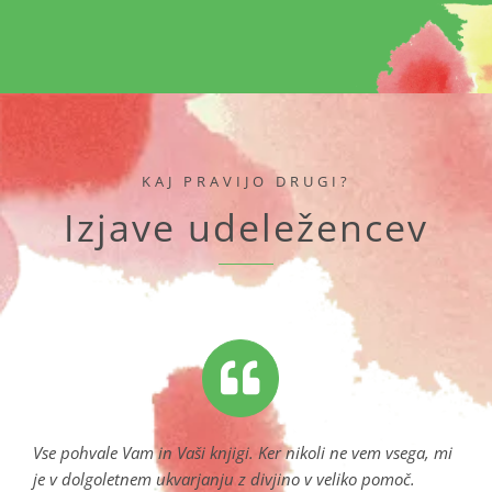
KAJ PRAVIJO DRUGI?
Izjave udeležencev
Vse pohvale Vam in Vaši knjigi. Ker nikoli
ne vem vsega, mi
je v dolgoletnem ukvarjanju z divjino v veliko pomoč.