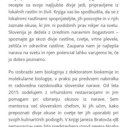
recepte za svoje najljubše divje jedi, pripravljene iz
lokalnih rastlin in živil. Knjiga vas bo spodbudila, da se z
lokalnimi rastlinami spoprijateljite, jih posvojite in v njih
zaznate okuse, ki jim ni podobnih prav nikjer na svetu.
Slovenija je dežela z izrednim naravnim bogastvom –
spoznajte ga skozi divje rastline, cvetje, vrtne plevele,
zelišča in zdravilne rastline. Zaupana nam je najlepša
narava na svetu in njen potencial lahko varujemo le, če
jo dobro poznamo.
Po izobrazbi sem biologinja z doktoratom biokemije in
molekularne biologije, v praksi pa predvsem nabiralka
in radovedna raziskovalka slovenske narave. Od leta
2015 sodelujem z vrhunskimi restavracijami in jim
pomagam pri izbiranju okusov iz narave. Sem
mentorica več slovenskim chefom, ki jih učim, kako
prepoznati divje okuse in cvetje ter jih uporabiti pri
svojih kulinaričnih podvigih. V knjigi Janeza Bratovža »JB
restavracija« sem bila predstavljena izpod peresa Noaha