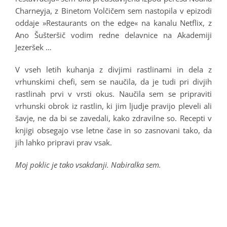
Charneyja, z Binetom Volčičem sem nastopila v epizodi
oddaje »Restaurants on the edge« na kanalu Netflix, z
Ano Šušteršič vodim redne delavnice na Akademiji
Jezeršek …
V vseh letih kuhanja z divjimi rastlinami in dela z
vrhunskimi chefi, sem se naučila, da je tudi pri divjih
rastlinah prvi v vrsti okus. Naučila sem se pripraviti
vrhunski obrok iz rastlin, ki jim ljudje pravijo pleveli ali
šavje, ne da bi se zavedali, kako zdravilne so. Recepti v
knjigi obsegajo vse letne čase in so zasnovani tako, da
jih lahko pripravi prav vsak.
Moj poklic je tako vsakdanji. Nabiralka sem.