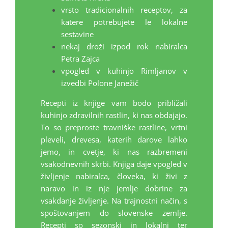
vrsto tradicionalnih receptov, za
katere potrebujete le lokalne
sestavine
nekaj droži izpod rok nabiralca
Petra Zajca
vpogled v kuhinjo Rimljanov v
izvedbi Polone Janežič
Recepti iz knjige vam bodo približali
kuhinjo zdravilnih rastlin, ki nas obdajajo.
To so preproste travniške rastline, vrtni
pleveli, drevesa, katerih darove lahko
jemo, in cvetje, ki nas razbremeni
vsakodnevnih skrbi. Knjiga daje vpogled v
življenje nabiralca, človeka, ki živi z
naravo in iz nje jemlje dobrine za
vsakdanje življenje. Na trajnostni način, s
spoštovanjem do slovenske zemlje.
Recepti so sezonski in lokalni ter