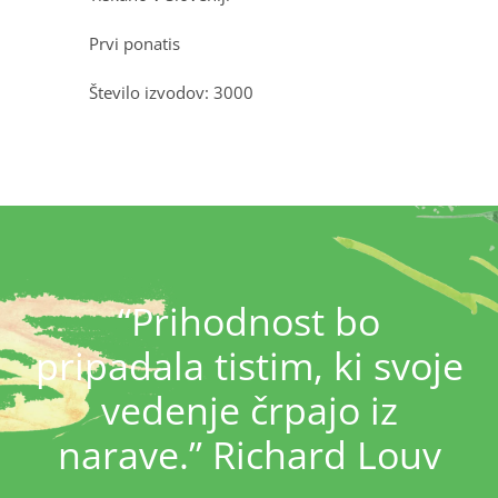
Prvi ponatis
Število izvodov: 3000
“Prihodnost bo
pripadala tistim, ki svoje
vedenje črpajo iz
narave.” Richard Louv