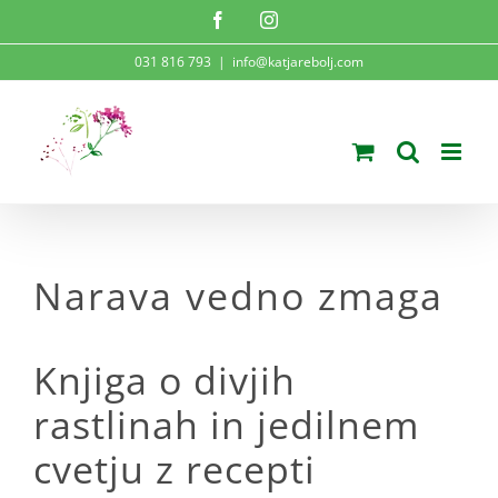
Skip
Facebook
Instagram
to
031 816 793
|
info@katjarebolj.com
content
Narava vedno zmaga
Knjiga o divjih
rastlinah in jedilnem
cvetju z recepti