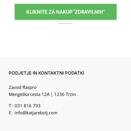
KLIKNITE ZA NAKUP “ZDRAVILNIH”
PODJETJE IN KONTAKTNI PODATKI
Zavod Raspro
Mengeška cesta 12A | 1236 Trzin
T :
031 816 793
E :
info@katjarebolj.com