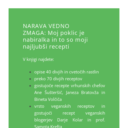
NARAVA VEDNO
ZMAGA:
Moj poklic je
nabiralka in to so moji
najljubši recepti
V knjigi najdete:
opise 40 divjih in cvetočih rastlin
preko 70 divjih receptov
gostujoče recepte vrhunskih chefov
Ane Šušteršič, Janeza Bratovža in
Bineta Volčiča
vrsto veganskih receptov in
gostujoči recept veganskih
blogerjev Darje Kolar in prof.
Samota Krefta