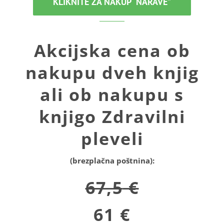
KLIKNITE ZA NAKUP “NARAVE”
Akcijska cena ob
nakupu dveh knjig
ali ob nakupu s
knjigo Zdravilni
pleveli
(brezplačna poštnina):
67,5
€
61 €