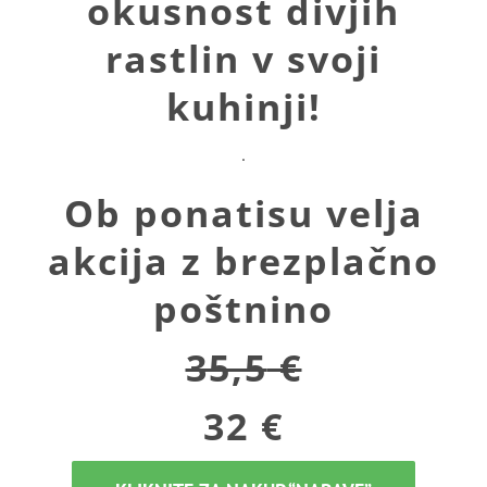
okusnost divjih
rastlin v svoji
kuhinji
!
.
Ob ponatisu velja
akcija z brezplačno
poštnino
35,5
€
32 €