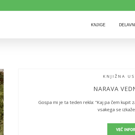
KNJIGE
DELAVN
KNJIŽNA U
NARAVA VED
Gospa mi je ta teden rekla: “Kaj pa čem kupit z
vsakega se izkaže
VEČ INFO