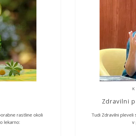
O
K
Zdravilni p
porabne rastline okoli
Tudi Zdravilni pleveli
o lekarno:
v