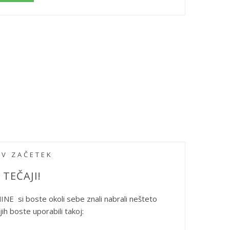
OV ZAČETEK
TEČAJI!
E si boste okoli sebe znali nabrali nešteto
i jih boste uporabili takoj: