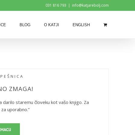
031 816 793
|
info@katjarebolj.com
ICE
BLOG
O KATJI
ENGLISH
SPEŠNICA
NO ZMAGA!
a darilo staremu človeku kot vašo knjigo. Za
 za uporabno.”
RMACIJ