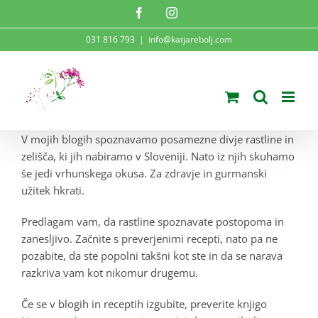
Skip
Facebook
Instagram
to
031 816 793
|
info@katjarebolj.com
content
V mojih blogih spoznavamo posamezne divje rastline in
zelišča, ki jih nabiramo v Sloveniji. Nato iz njih skuhamo
še jedi vrhunskega okusa. Za zdravje in gurmanski
užitek hkrati.
Predlagam vam, da rastline spoznavate postopoma in
zanesljivo. Začnite s preverjenimi recepti, nato pa ne
pozabite, da ste popolni takšni kot ste in da se narava
razkriva vam kot nikomur drugemu.
Če se v blogih in receptih izgubite, preverite knjigo