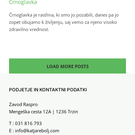
Črnoglavka
Črnoglavka je rastlina, ki smo jo pozabili, danes pa jo
zopet obujamo k življenju, saj vemo za njeno visoko
zdravilno vrednost.
LOAD MORE POSTS
PODJETJE IN KONTAKTNI PODATKI
Zavod Raspro
Mengeška cesta 12A | 1236 Trzin
T :
031 816 793
E :
info@katjarebolj.com