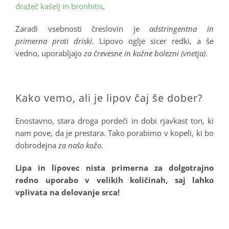
dražeč kašelj in bronhitis
.
Zaradi vsebnosti čreslovin je
adstringentna in
primerna proti driski
. Lipovo oglje sicer redki, a še
vedno, uporabljajo
za črevesne in kožne bolezni (vnetja)
.
.
Kako vemo, ali je lipov čaj še dober?
Enostavno, stara droga pordeči in dobi rjavkast ton, ki
nam pove, da je prestara. Tako porabimo v kopeli, ki bo
dobrodejna
za našo kožo
.
Lipa in lipovec nista primerna za dolgotrajno
redno uporabo v velikih količinah, saj lahko
vplivata na delovanje srca!
.