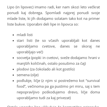
Lipo (in lipovec) imamo radi, ker nam skozi leto večkrat
ponudi kaj dobrega. Spomladi najprej ponudi svoje
mlade liste, ki jih dodajamo solatam tako kot na primer
liste bukve. Uporabni deli lipe in lipovca so:
mladi listi
stari listi (te so včasih uporabljali kot danes
uporabljamo cvetove, danes se skoraj ne
uporabljajo več)
socvetja (popki in cvetovi, sveže dodajamo hrani v
manjših količinah, ostalo posušimo za čaj)
plodovi (za čokolado ali kot gostilo)
semena (olje)
podlubje, ličje (z njim si postrežemo kot “survival
food”, večinoma pa ga pustimo pri miru, saj s tem
nepopravljivo poškodujemo drevo, ličje doma
uporabljamo tudi za kaj privezat)
Ostala uporaba lipe vključuje še kozmetične pripravke,