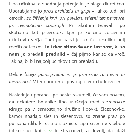
Lipa učinkovito spodbuja potenje in je blago diuretična.
Uporabljamo jo
proti prehladu in gripi
– lahko tudi pri
otrocih,
za čiščenje krvi, pri povišani telesni temperature,
pri revmatičnih obolenjih
. Pri akutnih težavah lipo
skuhamo kot prevretek, kjer je količina zdravilnih
učinkovin večja. Tudi po barvi je tak čaj nekoliko bolj
rdečih odtenkov.
In izkoristimo še eno lastnost, ki so
nam jo predali predniki
– čaj pijmo kar se da vroč.
Tak naj bi bil najbolj učinkovit pri prehladu.
Deluje
blago pomirjevalno in je primerna za nemir in
nespečnost
. V tem primeru lipov čaj pijemo tudi zvečer.
Naslednjo uporabo lipe boste razumeli, če vam povem,
da nekatere botanike lipo uvrščajo med slezenovke
(druge pa v samostojno družino lipovk). Slezenovke,
kamor spadajo slez in slezenovci, so znane prav po
polisaharidih, ki ščitijo sluznico. Lipa sicer ne vsebuje
toliko sluzi kot
slez
in slezenovci, a dovolj, da blaži