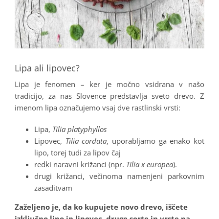
Lipa ali lipovec?
Lipa je fenomen – ker je močno vsidrana v našo
tradicijo, za nas Slovence predstavlja sveto drevo. Z
imenom lipa označujemo vsaj dve rastlinski vrsti:
Lipa,
Tilia platyphyllos
Lipovec,
Tilia cordata
, uporabljamo ga enako kot
lipo, torej tudi za lipov čaj
redki naravni križanci (npr.
Tilia x europea
).
drugi križanci, večinoma namenjeni parkovnim
zasaditvam
Zaželjeno je, da ko kupujete novo drevo, iščete
izključno lipo in lipovec, druge sorte in vrste pa