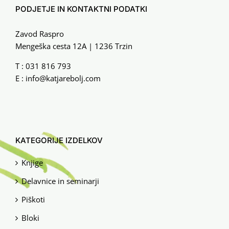
PODJETJE IN KONTAKTNI PODATKI
Zavod Raspro
Mengeška cesta 12A | 1236 Trzin
T :
031 816 793
E :
info@katjarebolj.com
KATEGORIJE IZDELKOV
Knjige
Delavnice in seminarji
Piškoti
Bloki