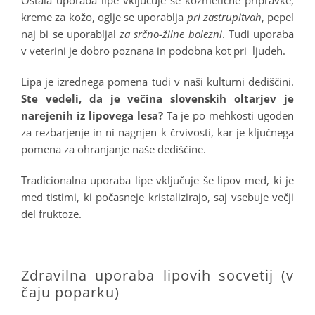
kreme za kožo, oglje se uporablja
pri zastrupitvah
, pepel
naj bi se uporabljal
za srčno-žilne bolezni
. Tudi uporaba
v veterini je dobro poznana in podobna kot pri ljudeh.
Lipa je izrednega pomena tudi v naši kulturni dediščini.
Ste vedeli, da je večina slovenskih oltarjev je
narejenih iz lipovega lesa?
Ta je po mehkosti ugoden
za rezbarjenje in ni nagnjen k črvivosti, kar je ključnega
pomena za ohranjanje naše dediščine.
Tradicionalna uporaba lipe vključuje še lipov med, ki je
med tistimi, ki počasneje kristalizirajo, saj vsebuje večji
del fruktoze.
.
Zdravilna uporaba lipovih socvetij (v
čaju poparku)