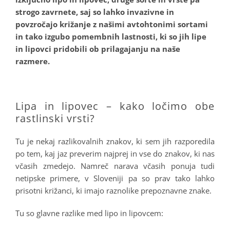
strogo zavrnete, saj so lahko invazivne in
povzročajo križanje z našimi avtohtonimi sortami
in tako izgubo pomembnih lastnosti, ki so jih lipe
in lipovci pridobili ob prilagajanju na naše
razmere.
.
Lipa in lipovec – kako ločimo obe
rastlinski vrsti?
Tu je nekaj razlikovalnih znakov, ki sem jih razporedila
po tem, kaj jaz preverim najprej in vse do znakov, ki nas
včasih zmedejo. Namreč narava včasih ponuja tudi
netipske primere, v Sloveniji pa so prav tako lahko
prisotni križanci, ki imajo raznolike prepoznavne znake.
Tu so glavne razlike med lipo in lipovcem: