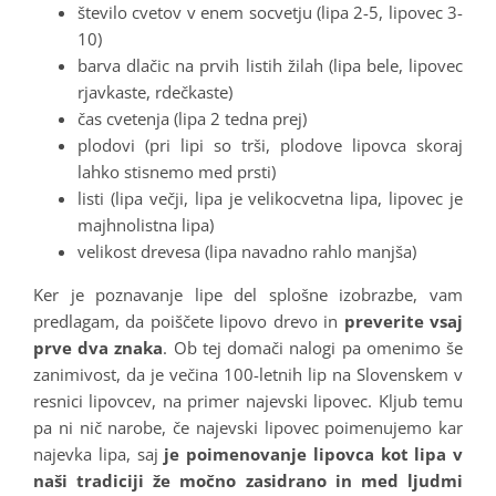
število cvetov v enem socvetju (lipa 2-5, lipovec 3-
10)
barva dlačic na prvih listih žilah (lipa bele, lipovec
rjavkaste, rdečkaste)
čas cvetenja (lipa 2 tedna prej)
plodovi (pri lipi so trši, plodove lipovca skoraj
lahko stisnemo med prsti)
listi (lipa večji, lipa je velikocvetna lipa, lipovec je
majhnolistna lipa)
velikost drevesa (lipa navadno rahlo manjša)
Ker je poznavanje lipe del splošne izobrazbe, vam
predlagam, da poiščete lipovo drevo in
preverite vsaj
prve dva znaka
. Ob tej domači nalogi pa omenimo še
zanimivost, da je večina 100-letnih lip na Slovenskem v
resnici lipovcev, na primer najevski lipovec. Kljub temu
pa ni nič narobe, če najevski lipovec poimenujemo kar
najevka lipa, saj
je poimenovanje lipovca kot lipa v
naši tradiciji že močno zasidrano in med ljudmi