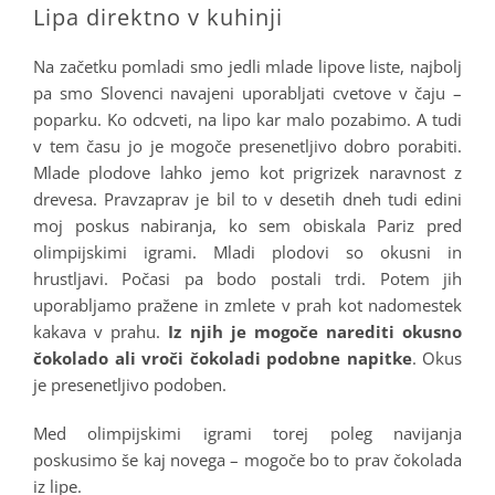
Lipa direktno v kuhinji
Na začetku pomladi smo jedli mlade lipove liste, najbolj
pa smo Slovenci navajeni uporabljati cvetove v čaju –
poparku. Ko odcveti, na lipo kar malo pozabimo. A tudi
v tem času jo je mogoče presenetljivo dobro porabiti.
Mlade plodove lahko jemo kot prigrizek naravnost z
drevesa. Pravzaprav je bil to v desetih dneh tudi edini
moj poskus nabiranja, ko sem obiskala Pariz pred
olimpijskimi igrami. Mladi plodovi so okusni in
hrustljavi. Počasi pa bodo postali trdi. Potem jih
uporabljamo pražene in zmlete v prah kot nadomestek
kakava v prahu.
Iz njih je mogoče narediti okusno
čokolado ali vroči čokoladi podobne napitke
. Okus
je presenetljivo podoben.
Med olimpijskimi igrami torej poleg navijanja
poskusimo še kaj novega – mogoče bo to prav čokolada
iz lipe.