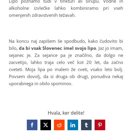
Lipo poznamo tudi v tinkturi ali sirupu. Vodne in
alkoholne izvlečke lahko kombiniramo pri vseh
omenjenih zdravstvenih težavah.
.
Na koncu naj zapišem še spodbudo, kako čudovito bi
bilo,
da bi vsak Slovenec imel svojo lipo
. Jaz jo imam,
sejanec je. Za sejance pa je značilno, da dolgo ne
zacvetijo, lahko traja celo več kot 20 let, da začno
cveteti. Moja lipa po malem že cveti, vsako leto bolj.
Povsem dovolj, da si druga ob drugi, ponudiva nekaj
uporabnega in obilo spominov.
Hvala, ker delite!
Facebook
X
Reddit
LinkedIn
Tumblr
Pinterest