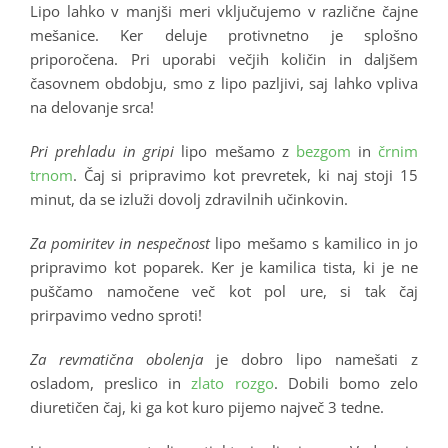
Lipo lahko v manjši meri vključujemo v različne čajne
mešanice. Ker deluje protivnetno je splošno
priporočena. Pri uporabi večjih količin in daljšem
časovnem obdobju, smo z lipo pazljivi, saj lahko vpliva
na delovanje srca!
Pri prehladu in gripi
lipo mešamo z
bezgom
in
črnim
trnom
. Čaj si pripravimo kot prevretek, ki naj stoji 15
minut, da se izluži dovolj zdravilnih učinkovin.
Za pomiritev in nespečnost
lipo mešamo s kamilico in jo
pripravimo kot poparek. Ker je kamilica tista, ki je ne
puščamo namočene več kot pol ure, si tak čaj
prirpavimo vedno sproti!
Za revmatična obolenja
je dobro lipo namešati z
osladom, preslico in
zlato rozgo
. Dobili bomo zelo
diuretičen čaj, ki ga kot kuro pijemo največ 3 tedne.