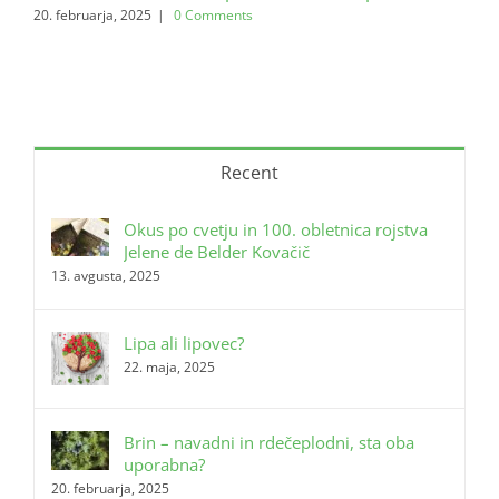
20. februarja, 2025
|
0 Comments
28. 
Recent
Okus po cvetju in 100. obletnica rojstva
Jelene de Belder Kovačič
13. avgusta, 2025
Lipa ali lipovec?
22. maja, 2025
Brin – navadni in rdečeplodni, sta oba
uporabna?
20. februarja, 2025