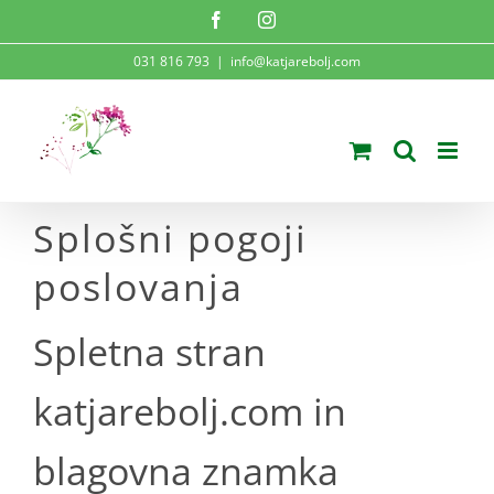
Skip
Facebook
Instagram
to
031 816 793
|
info@katjarebolj.com
content
Splošni pogoji
poslovanja
Spletna stran
katjarebolj.com in
blagovna znamka