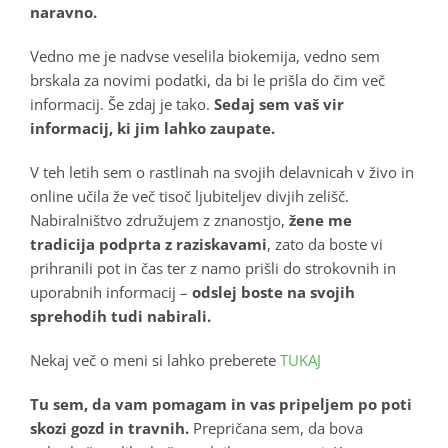
naravno.
Vedno me je nadvse veselila biokemija, vedno sem
brskala za novimi podatki, da bi le prišla do čim več
informacij. Še zdaj je tako.
Sedaj sem vaš vir
informacij, ki jim lahko zaupate.
V teh letih sem o rastlinah na svojih delavnicah v živo in
online učila že več tisoč ljubiteljev divjih zelišč.
Nabiralništvo združujem z znanostjo,
žene me
tradicija podprta z raziskavami
, zato da boste vi
prihranili pot in čas ter z namo prišli do strokovnih in
uporabnih informacij –
odslej boste na svojih
sprehodih tudi nabirali.
Nekaj več o meni si lahko preberete
TUKAJ
Tu sem, da vam pomagam in vas pripeljem po poti
skozi gozd in travnih.
Prepričana sem, da bova