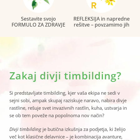
Sestavite svojo
REFLEKSIJA in napredne
FORMULO ZA ZDRAVJE
rešitve – povzamimo jih
Zakaj divji timbilding?
Si predstavljate timbilding, kjer vaša ekipa ne sedi v
sejni sobi, ampak skupaj raziskuje naravo, nabira divje
rastline, rešuje svet invazivnih rastlin, kuha, ustvarja in
se ob tem poveže na popolnoma nov način?
Divji timbilding
je butična izkušnja za podjetja, ki želijo
več kot klasične delavnice – je kombinacija avanture,