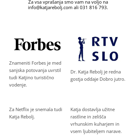
Za vsa vprašanja smo vam na voljo na
info@katjarebolj.com
ali 031 816 793.
.
Znameniti Forbes je med
sanjska potovanja uvrstil
Dr. Katja Rebolj je redna
tudi Katjino turistično
gostja oddaje Dobro jutro.
vodenje.
Za Netflix je snemala tudi
Katja dostavlja užitne
Katja Rebolj.
rastline in zelišča
vrhunskim kuharjem in
vsem ljubiteljem narave.