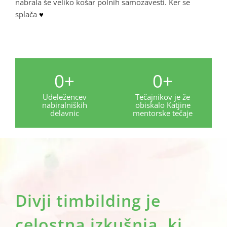
nabrala še veliko košar polnih samozavesti. Ker se
splača
♥
0
+
0
+
Udeležencev
Tečajnikov je že
nabiralniških
obiskalo Katjine
delavnic
mentorske tečaje
Divji timbilding je
celostna izkušnja, ki