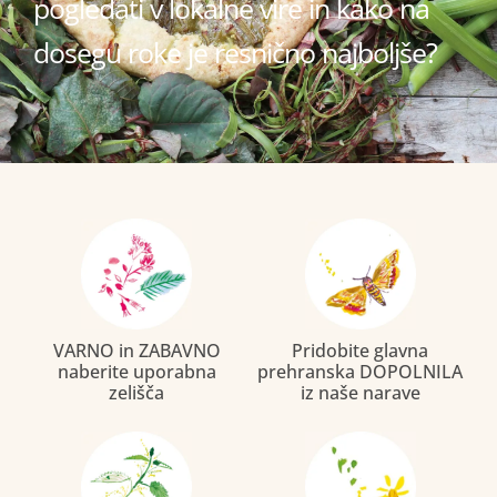
pogledati v lokalne vire in kako na
dosegu roke je resnično najboljše?
VARNO in ZABAVNO
Pridobite glavna
naberite uporabna
prehranska DOPOLNILA
zelišča
iz naše narave