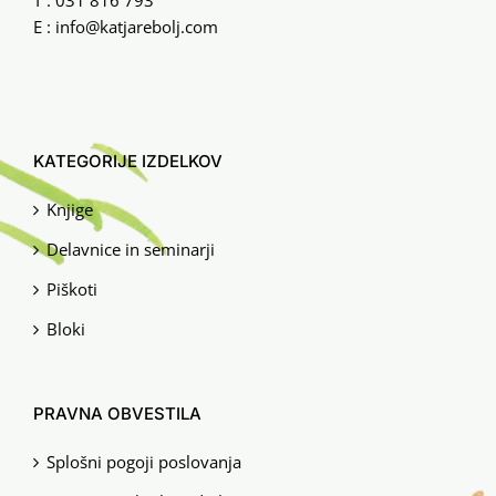
T :
031 816 793
E :
info@katjarebolj.com
KATEGORIJE IZDELKOV
Knjige
Delavnice in seminarji
Piškoti
Bloki
PRAVNA OBVESTILA
Splošni pogoji poslovanja