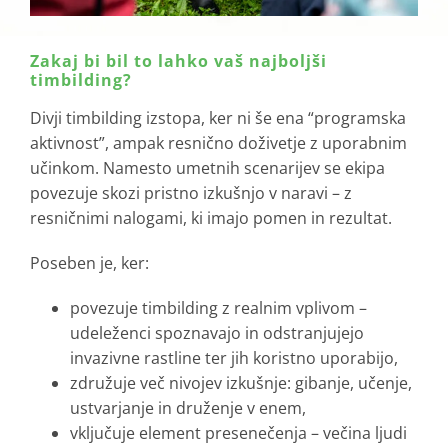
Zakaj bi bil to lahko vaš najboljši
timbilding?
Divji timbilding izstopa, ker ni še ena “programska
aktivnost”, ampak resnično doživetje z uporabnim
učinkom. Namesto umetnih scenarijev se ekipa
povezuje skozi pristno izkušnjo v naravi – z
resničnimi nalogami, ki imajo pomen in rezultat.
Poseben je, ker:
povezuje timbilding z realnim vplivom –
udeleženci spoznavajo in odstranjujejo
invazivne rastline ter jih koristno uporabijo,
združuje več nivojev izkušnje: gibanje, učenje,
ustvarjanje in druženje v enem,
vključuje element presenečenja – večina ljudi