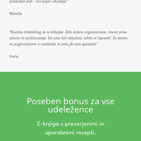
poskušali jedi – res super izkušnja.”
Nataša
“Končno timbilding, ki ni klišejski. Zelo dobro organizirano, ravno prav
izzivov in sodelovanja. Vsi smo bili vključeni, nihče ni ‘izpadel’. Še danes
se pogovarjamo o rastlinah, ki smo jih tam spoznali.”
Irena
Poseben bonus za vse
udeležence
E-knjiga s preverjenimi in
uporabnimi recepti.