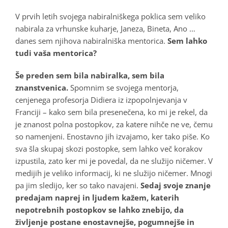
V prvih letih svojega nabiralniškega poklica sem veliko
nabirala za vrhunske kuharje, Janeza, Bineta, Ano …
danes sem njihova nabiralniška mentorica.
Sem lahko
tudi vaša mentorica?
Še preden sem bila nabiralka, sem bila
znanstvenica.
Spomnim se svojega mentorja,
cenjenega profesorja Didiera iz izpopolnjevanja v
Franciji – kako sem bila presenečena, ko mi je rekel, da
je znanost polna postopkov, za katere nihče ne ve, čemu
so namenjeni. Enostavno jih izvajamo, ker tako piše. Ko
sva šla skupaj skozi postopke, sem lahko več korakov
izpustila, zato ker mi je povedal, da ne služijo ničemer. V
medijih je veliko informacij, ki ne služijo ničemer. Mnogi
pa jim sledijo, ker so tako navajeni.
Sedaj svoje znanje
predajam naprej in ljudem kažem, katerih
nepotrebnih postopkov se lahko znebijo, da
življenje postane enostavnejše, pogumnejše in