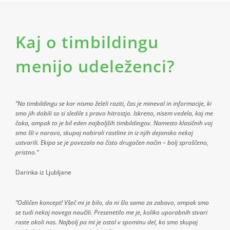
Kaj o timbildingu
menijo udeleženci?
“Na timbildingu se kar nismo želeli raziti, čas je mineval in informacije, ki
smo jih dobili so si sledile s pravo hitrostjo. Iskreno, nisem vedela, kaj me
čaka, ampak to je bil eden najboljših timbildingov. Namesto klasičnih vaj
smo šli v naravo, skupaj nabirali rastline in iz njih dejansko nekaj
ustvarili. Ekipa se je povezala na čisto drugačen način – bolj sproščeno,
pristno.
“
Darinka iz Ljubljane
“Odličen koncept! Všeč mi je bilo, da ni šlo samo za zabavo, ampak smo
se tudi nekaj novega naučili. Presenetilo me je, koliko uporabnih stvari
raste okoli nas. Najbolj pa mi je ostal v spominu del, ko smo skupaj