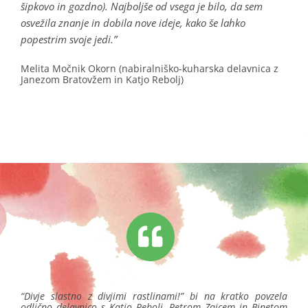
šipkovo in gozdno). Najboljše od vsega je bilo, da sem
osvežila znanje in dobila nove ideje, kako še lahko
popestrim svoje jedi.”
Melita Močnik Okorn (nabiralniško-kuharska delavnica z
Janezom Bratovžem in Katjo Rebolj)
“
Divje slastno z divjimi rastlinami!
”
bi na kratko povzela
odlično delavnico s Katjo Rebolj, Petrom Zajcem in Binetom