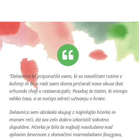
“Delavnico bi priporočila vsem, ki so naveličani rutine v
kuhinji in bi si radi sami doma pričarali nove okuse (kot
vrhunski chefi v restavracijah). Posebej še tistim, ki nimajo
veliko časa, a se nočejo odreči uživanju v hrani.
Delavnico sem obiskala skupaj z najmlajšo hčerko in
moram reči, da sva zelo dobro izkoristili sobotno
dopoldne. Hčerka je bila še najbolj navdušena nad
ajdovim šmornom z domačimi marmeladami (bezgovo,