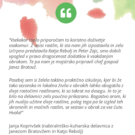
“Vsekakor toplo priporočam to koristno doživetje
vsakomur. Z opisi rastlin, ki sta nam jih izpostavila in zelo
izčrpno predstavila Katja Rebolj in Peter Zajc, smo dobili
vpogled v pravo dragocenost dodatkov k vsakdanjim
obrokom. Te pa nam je mojstrsko pripravil chef gospod
Janez Bratovž.
Posebej sem si želela takšno praktično izkušnjo, kjer bi že
tako sezonska in lokalna živila v obrokih lahko obogatila z
divje rastočimi rastlinami, ki so takrat na dosegu. In to je
bilo na delavnici zelo poučno prikazano. Bogastvo arom, ki
jih nudijo užitne divje rastline, poleg tega pa še izgled teh
skromnih in močnih rastlin, se sestavi v obrok za vse čute.
Hvala!
“
Janja Koprivšek (nabiralniško-kuharska delavnica z
Janezom Bratovžem in Katjo Rebolj)