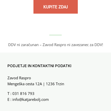
KUPITE ZDAJ
DDV ni zaračunan – Zavod Raspro ni zavezanec za DDV!
PODJETJE IN KONTAKTNI PODATKI
Zavod Raspro
Mengeška cesta 12A | 1236 Trzin
T :
031 816 793
E :
info@katjarebolj.com