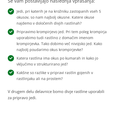
Se vam postavljajo naslednja vprašanja:
Jedi, pri katerih je na krožniku zastopanih vseh 5
okusov, so nam najbolj okusne. Katere okuse
najdemo v določenih divjih rastlinah?
Pripravimo krompirjevo jed. Pri tem poleg krompirja
uporabimo tudi rastlino z domačim imenom
krompirjevka. Tako dobimo več nivojsko jed. Kako
najbolj poudarimo okus krompirjevke?
Katera rastlina ima okus po kumarah in kako jo
vključimo v strukturirano jed?
Kakšne so razlike v pripravi rastlin gojenih v
rastlinjaku ali na prostem?
V drugem delu delavnice bomo divje rastline uporabili
za pripravo jedi.