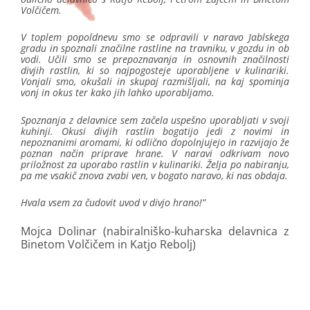
Volčičem.
V toplem popoldnevu smo se odpravili v naravo Jablskega
gradu in spoznali značilne rastline na travniku, v gozdu in ob
vodi. Učili smo se prepoznavanja in osnovnih značilnosti
divjih rastlin, ki so najpogosteje uporabljene v kulinariki.
Vonjali smo, okušali in skupaj razmišljali, na kaj spominja
vonj in okus ter kako jih lahko uporabljamo.
Spoznanja z delavnice sem začela uspešno uporabljati v svoji
kuhinji. Okusi divjih rastlin bogatijo jedi z novimi in
nepoznanimi aromami, ki odlično dopolnjujejo in razvijajo že
poznan način priprave hrane. V naravi odkrivam novo
priložnost za uporabo rastlin v kulinariki. Želja po nabiranju,
pa me vsakič znova zvabi ven, v bogato naravo, ki nas obdaja.
Hvala vsem za čudovit uvod v divjo hrano!”
Mojca Dolinar (nabiralniško-kuharska delavnica z
Binetom Volčičem in Katjo Rebolj)