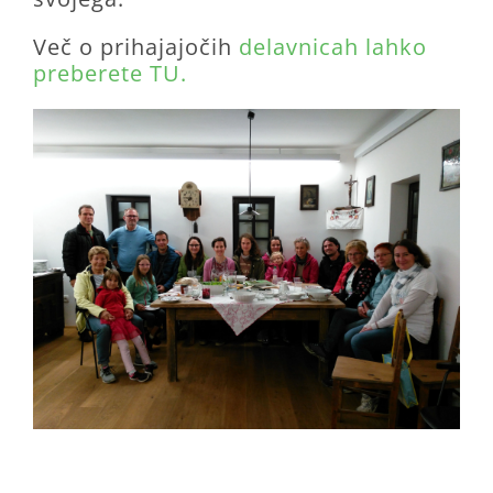
Več o prihajajočih
delavnicah lahko
preberete TU.
.