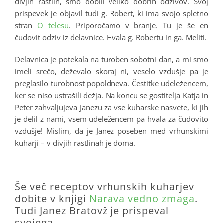
divjih rastlin, smo dobili veliko dobrih odzivov. Svoj
prispevek je objavil tudi g. Robert, ki ima svojo spletno
stran
O telesu
. Priporočamo v branje. Tu je še en
čudovit odziv iz delavnice. Hvala g. Robertu in ga. Meliti.
Delavnica je potekala na turoben sobotni dan, a mi smo
imeli srečo, deževalo skoraj ni, veselo vzdušje pa je
preglasilo turobnost popoldneva. Čestitke udeležencem,
ker se niso ustrašili dežja. Na koncu se gostitelja Katja in
Peter zahvaljujeva Janezu za vse kuharske nasvete, ki jih
je delil z nami, vsem udeležencem pa hvala za čudovito
vzdušje! Mislim, da je Janez poseben med vrhunskimi
kuharji – v divjih rastlinah je doma.
.
Še več receptov vrhunskih kuharjev
dobite v knjigi
Narava vedno zmaga
.
Tudi Janez Bratovž je prispeval
svojega.