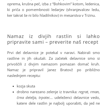
oprema, krušna peč, izba z “Bohkovim” kotom, ledenica,
ki priča o pomembnosti ledarjev (shranjevalcev ledu,
ker takrat še ni bilo hladilnikov) in mesarstva v Trzinu.
.
Namaz iz divjih rastlin si lahko
pripravite sami – preverite naš recept
Prvi del delavnice je potekal v naravi. Nabirali smo
rastline in jih okušali. Za začetek delavnice smo si
privoščili z divjim namazom pomazan domač kruh.
Namaz je pripravil Janez Bratovž po približno
naslednjem receptu:
kozja skuta
drobno narezano zelenje iz travnika:
regrat, rman,
črna detelja, trpotec
… udeleženci delavnice vedo,
katere dele rastlin je najbolj uporabiti, da jed ne