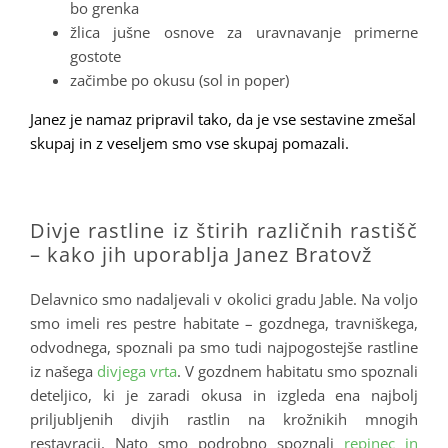
bo grenka
žlica jušne osnove za uravnavanje primerne
gostote
začimbe po okusu (sol in poper)
Janez je namaz pripravil tako, da je vse sestavine zmešal
skupaj in z veseljem smo vse skupaj pomazali.
.
Divje rastline iz štirih različnih rastišč
– kako jih uporablja Janez Bratovž
Delavnico smo nadaljevali v okolici gradu Jable. Na voljo
smo imeli res pestre habitate – gozdnega, travniškega,
odvodnega, spoznali pa smo tudi najpogostejše rastline
iz našega
divjega vrta
. V gozdnem habitatu smo spoznali
deteljico, ki je zaradi okusa in izgleda ena najbolj
priljubljenih divjih rastlin na krožnikih mnogih
restavracij. Nato smo podrobno spoznali
repinec in