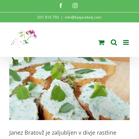
Skip
Facebook
Instagram
to
031 816 793
|
info@katjarebolj.com
content
View
Larger
Image
Janez Bratovž je zaljubljen v divje rastline