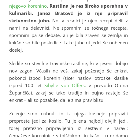
njegovo korenino
.
Rastlina je res široko uporabna v
kulinariki. Janez Bratovž je iz nje pripravil
skrivnostno juho.
No, v resnici je njen recept delil z
nami na delavnici. Ne spomnim se točnega recepta,
spomnim pa se debate, ali je bila zraven še zemlja in
kakšne so bile posledice. Take juhe ni jedel še nobeden
doslej.
Sledile so številne travniške rastline, ki v jeseni dobijo
nov zagon. Včasih ne veš, zakaj poženejo še enkrat
pokonci izpod korenin (sicer naslov otroške klasike
izpred 100 let
Sibylle von Olfers
, v prevodu Otona
Župančiča), zakaj se tako trudijo in bujno rastejo še
enkrat – ali so pozabile, da je zima prav blizu.
Zelenje smo nabrali in iz njega kasneje pripravili
preproste jedi za kosilo. Tu je ena najbolj divjih jedi,
torej pretežno pripravljenih iz sestavin v naravi:
čemaževe koreninice s tolščakom in kašo. Tu pridamo