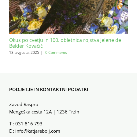
Okus po cvetju in 100. obletnica rojstva Jelene de
Dež
Belder Kovačič
zeli
13. avgusta, 2025
|
0 Comments
4. fe
PODJETJE IN KONTAKTNI PODATKI
Zavod Raspro
Mengeška cesta 12A | 1236 Trzin
T :
031 816 793
E :
info@katjarebolj.com