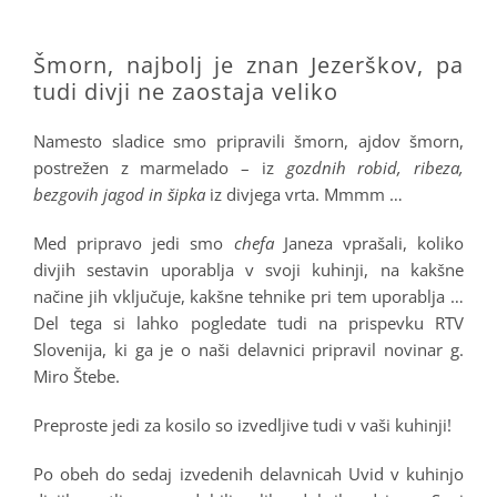
.
Šmorn, najbolj je znan Jezerškov, pa
tudi divji ne zaostaja veliko
Namesto sladice smo pripravili šmorn, ajdov šmorn,
postrežen z marmelado – iz
gozdnih robid, ribeza,
bezgovih jagod in šipka
iz divjega vrta. Mmmm …
Med pripravo jedi smo
chefa
Janeza vprašali, koliko
divjih sestavin uporablja v svoji kuhinji, na kakšne
načine jih vključuje, kakšne tehnike pri tem uporablja …
Del tega si lahko pogledate tudi na prispevku RTV
Slovenija, ki ga je o naši delavnici pripravil novinar g.
Miro Štebe.
Preproste jedi za kosilo so izvedljive tudi v vaši kuhinji!
Po obeh do sedaj izvedenih delavnicah Uvid v kuhinjo