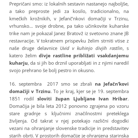
Prepričani smo: iz lokalnih sestavin nastanejo najboljše,
a tako preproste jedi za kosilo, tradicionalno, na
kmečkih krožnikih, v Jefanč’nkovi domačiji v Trzinu,
vrhunsko… svoje drobne, pa tako učinkovite kuharske
trike nam je pokazal Janez Bratovž iz svetovno znane JB
restavracije. V tokratnem prispevku želim strniti vtise z
naše druge delavnice
Uvid v kuhinjo divjih rastlin
, s
katero želim
divje rastline približati vsakdanjemu
kuharju
, da si jih bo drznil uporabljati in z njimi naredil
svojo prehrano še bolj pestro in okusno.
16. septembra 2017 smo se zbrali
na Jefačn’kovi
domačiji v Trzinu
. To je kraj, kjer se je 19. septembra
1851 rodil
sloviti župan Ljubljane Ivan Hribar
.
Domačija je bila leta 2012 ponovno zgrajena po vzoru
stare gradnje s ključnimi značilnostmi preteklega
življenja. Od takrat v njej potekajo različni dogodki
vezani na ohranjanje slovenske tradicije in predstavitev
starih obrti. V prostorih domačije je ohranjena starinska