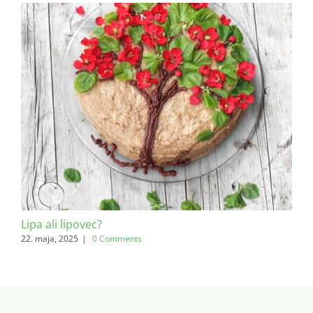
Lipa ali lipovec?
Bri
22. maja, 2025
|
0 Comments
20. f