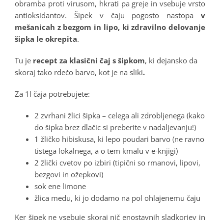
obramba proti virusom, hkrati pa greje in vsebuje vrsto
antioksidantov. Šipek v čaju pogosto nastopa
v
mešanicah z bezgom in lipo, ki zdravilno delovanje
šipka le okrepita
.
Tu je
recept za klasični čaj s šipkom
, ki dejansko da
skoraj tako rdečo barvo, kot je na sliki
.
Za 1l čaja potrebujete:
2 zvrhani žlici šipka – celega ali zdrobljenega (kako
do šipka brez dlačic si preberite v nadaljevanju!)
1 žličko hibiskusa, ki lepo poudari barvo (ne ravno
tistega lokalnega, a o tem kmalu v e-knjigi)
2 žlički cvetov po izbiri (tipični so rmanovi, lipovi,
bezgovi in ožepkovi)
sok ene limone
žlica medu, ki jo dodamo na pol ohlajenemu čaju
Ker šipek ne vsebuje skoraj nič enostavnih sladkorjev in