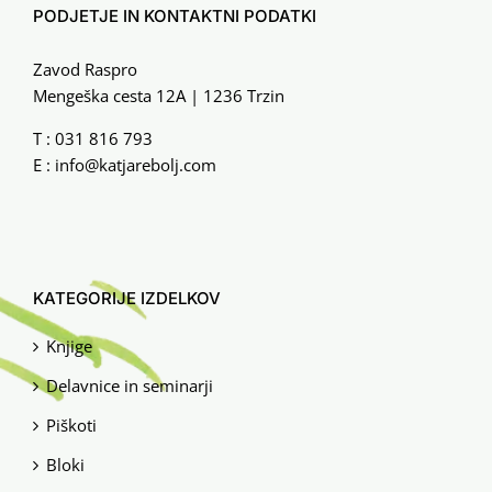
PODJETJE IN KONTAKTNI PODATKI
Zavod Raspro
Mengeška cesta 12A | 1236 Trzin
T :
031 816 793
E :
info@katjarebolj.com
KATEGORIJE IZDELKOV
Knjige
Delavnice in seminarji
Piškoti
Bloki