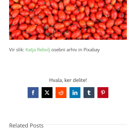
Vir slik:
Katja Rebolj
osebni arhiv in Pixabay
Hvala, ker delite!
Facebook
X
Reddit
LinkedIn
Tumblr
Pinterest
Related Posts