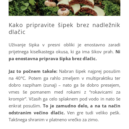
Kako pripravite šipek brez nadležnik
dlačic
Uživanje šipka v presni obliki je enostavno zaradi
prijetnega kiselkastega okusa, ki ga ima šikov prah.
Ni
pa enostavna priprava šipka brez dlačic.
Jaz to počnem takole:
Nabran šipek najprej posušim
na 40°C. Potem ga rahlo zmeljem v multipraktiku ter
dobro razpiham (zunaj) – nato ga še dobro presejem,
vmes še pomanem med rokami z “rokavicami za
krompir”. Včasih ga celo splaknem pod vodo in nato še
enkrat posušim.
To je zamudno delo, a na ta način
odstranim večino dlačic.
Ven gre tudi veliko pešk.
Takšnega shranim v platneno vrečko za zimo.