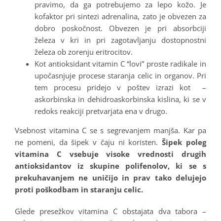
pravimo, da ga potrebujemo za lepo kožo. Je
kofaktor pri sintezi adrenalina, zato je obvezen za
dobro poskočnost. Obvezen je pri absorbciji
železa v kri in pri zagotavljanju dostopnostni
železa ob zorenju eritrocitov.
Kot antioksidant vitamin C “lovi” proste radikale in
upočasnjuje procese staranja celic in organov. Pri
tem procesu pridejo v poštev izrazi kot –
askorbinska in dehidroaskorbinska kislina, ki se v
redoks reakciji pretvarjata ena v drugo.
Vsebnost vitamina C se s segrevanjem manjša. Kar pa
ne pomeni, da šipek v čaju ni koristen.
Šipek poleg
vitamina C vsebuje visoke vrednosti drugih
antioksidantov iz skupine polifenolov, ki se s
prekuhavanjem ne uničijo in prav tako delujejo
proti poškodbam in staranju celic.
Glede presežkov vitamina C obstajata dva tabora –