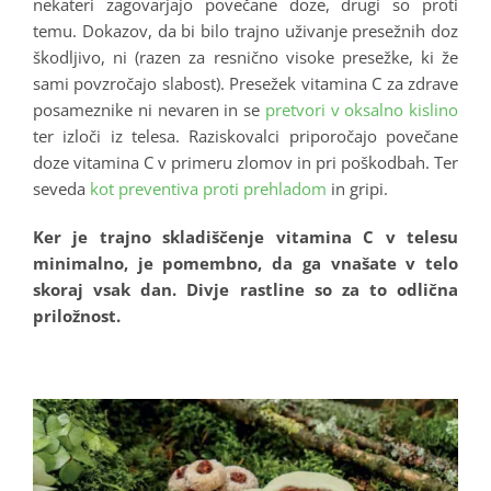
nekateri zagovarjajo povečane doze, drugi so proti
temu. Dokazov, da bi bilo trajno uživanje presežnih doz
škodljivo, ni (razen za resnično visoke presežke, ki že
sami povzročajo slabost). Presežek vitamina C za zdrave
posameznike ni nevaren in se
pretvori v oksalno kislino
ter izloči iz telesa. Raziskovalci priporočajo povečane
doze vitamina C v primeru zlomov in pri poškodbah. Ter
seveda
kot preventiva proti prehladom
in gripi.
Ker je trajno skladiščenje vitamina C v telesu
minimalno, je pomembno, da ga vnašate v telo
skoraj vsak dan. Divje rastline so za to odlična
priložnost.