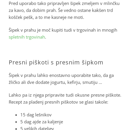
Pred uporabo tako pripravljen šipek zmeljem v mlinčku
za kavo, da dobim prah. Še vedno ostane kakšen trd
košček pešk, a to me kasneje ne moti.
Šipek v prahu je moč kupiti tudi v trgovinah in mnogih
spletnih trgovinah
.
Presni piškoti s presnim šipkom
Šipek v prahu lahko enostavno uporabite tako, da ga
žličko ali dve dodate jogurtu, kefirju, smutiju …
Lahko pa iz njega pripravite tudi okusne presne piškote.
Recept za pladenj presnih piškotov se glasi takole:
15 dag lešnikov
5 dag ajde za kaljenje
5 velikih dateljev