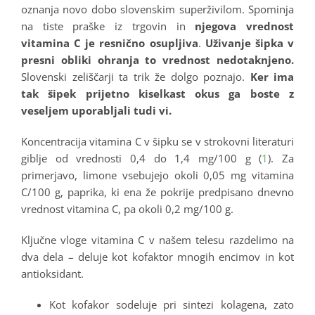
oznanja novo dobo slovenskim superživilom. Spominja
na tiste praške iz trgovin in
njegova vrednost
vitamina C je resnično osupljiva
.
Uživanje šipka v
presni obliki ohranja to vrednost nedotaknjeno.
Slovenski zeliščarji ta trik že dolgo poznajo.
Ker ima
tak šipek prijetno kiselkast okus ga boste z
veseljem uporabljali tudi vi.
Koncentracija vitamina C v šipku se v strokovni literaturi
giblje od vrednosti 0,4 do 1,4 mg/100 g (
1
). Za
primerjavo, limone vsebujejo okoli 0,05 mg vitamina
C/100 g, paprika, ki ena že pokrije predpisano dnevno
vrednost vitamina C, pa okoli 0,2 mg/100 g.
Ključne vloge vitamina C v našem telesu razdelimo na
dva dela – deluje kot kofaktor mnogih encimov in kot
antioksidant.
Kot kofakor sodeluje pri sintezi kolagena, zato