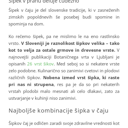
Šipek v prahu deluje čudežno
Šipek v čaju je del slovenske tradicije, ki v zasneženih
zimskih popoldnevih še posebej budi spomine in
spominja na dom.
Ko rečemo šipek, pa ne mislimo le na eno rastlinsko
vrsto.
V Sloveniji je raznolikost šipkov velika – tako
kot to velja za ostale grmove in drevesne vrste.
V
najnovejši publikaciji Botaničnega vrta v Ljubljani je
opisanih
26 vrst šikov
. Med seboj so si nekatere vrste
zelo podobne. Kulinarično so zanimivi cvetovi in plodovi
različnih šipkov.
Nobena izmed vrst šipka, ki raste
pri nas ni strupena
, res pa je da so pri nekaterih
vrstah plodobi malo mesnati ali celo dlakavi, zato za
ustvarjanje v kuhinji niso zanimivi.
Najboljše kombinacije šipka v čaju
Šipkov čaj je odličen zaradi svoje zdravilne vrednosti kot