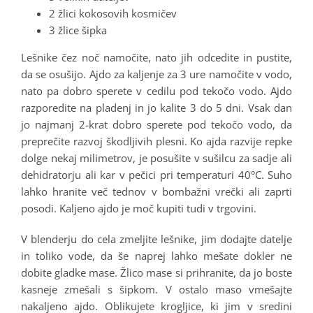
2 žlici kokosovih kosmičev
3 žlice šipka
Lešnike čez noč namočite, nato jih odcedite in pustite,
da se osušijo.
Ajdo za kaljenje za 3 ure namočite v vodo,
nato pa dobro sperete v cedilu pod tekočo vodo. Ajdo
razporedite na pladenj in jo kalite 3 do 5 dni. Vsak dan
jo najmanj 2-krat dobro sperete pod tekočo vodo, da
preprečite razvoj škodljivih plesni. Ko ajda razvije repke
dolge nekaj milimetrov, je posušite v sušilcu za sadje ali
dehidratorju ali kar v pečici pri temperaturi 40°C. Suho
lahko hranite več tednov v bombažni vrečki ali zaprti
posodi. Kaljeno ajdo je moč kupiti tudi v trgovini.
V blenderju do cela zmeljite lešnike, jim dodajte datelje
in toliko vode, da še naprej lahko mešate dokler ne
dobite gladke mase. Žlico mase si prihranite, da jo boste
kasneje zmešali s šipkom. V ostalo maso vmešajte
nakaljeno ajdo. Oblikujete krogljice, ki jim v sredini