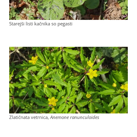
Starejši listi kačnika so pegasti
Zlatičnata vetrnica,
Anemone ranunculoides