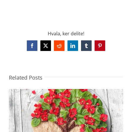
.
Hvala, ker delite!
Facebook
X
Reddit
LinkedIn
Tumblr
Pinterest
Related Posts