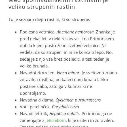
veliko strupenih rastlin
Tu je seznam divjih rastlin, ki so strupene:
Podlesna vetrnica,
Anemone nemorosa.
Znanka je
pred nekaj leti v neki restavraciji na Primorskem
dobila k jedi postrežene cvetove vetrnice. Ni
vedela, da so strupeni in ni se končalo lepo. No,
sedaj je z njo vse brez posledic, a tisti teden je
veliko bruhala.
Navadni zimzelen,
Vinca minor.
Je svetovno znana
zdravilna rastlina, po kateri nam kmalu lahko
postane slabo, zato ga v kulinariki ne
uporabljamo.
Navadna ciklama,
Cyclamen purpurascens.
Votli petelinček,
Corydalis cava.
Navadi jetrnik,
Hepatica nobilis.
Po imenu ga ne
zamenjajte z
jetičnikom
, ki je užiten in zdravilen.
Trpežni golšec,
Mercurialis perennis.