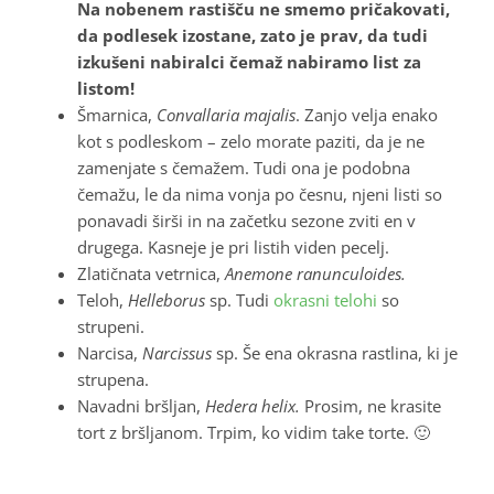
Na nobenem rastišču ne smemo pričakovati,
da podlesek izostane, zato je prav, da tudi
izkušeni nabiralci čemaž nabiramo list za
listom!
Šmarnica,
Convallaria majalis
. Zanjo velja enako
kot s podleskom – zelo morate paziti, da je ne
zamenjate s čemažem. Tudi ona je podobna
čemažu, le da nima vonja po česnu, njeni listi so
ponavadi širši in na začetku sezone zviti en v
drugega. Kasneje je pri listih viden pecelj.
Zlatičnata vetrnica,
Anemone ranunculoides.
Teloh,
Helleborus
sp. Tudi
okrasni telohi
so
strupeni.
Narcisa,
Narcissus
sp. Še ena okrasna rastlina, ki je
strupena.
Navadni bršljan,
Hedera helix.
Prosim, ne krasite
tort z bršljanom. Trpim, ko vidim take torte. 🙂
.