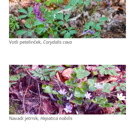
Votli petelinček,
Corydalis cava
Navadi jetrnik,
Hepatica nobilis