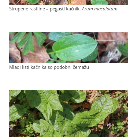
Strupene rastline – pegasti kačnik,
Arum maculatum
Mladi listi kačnika so podobni čemažu