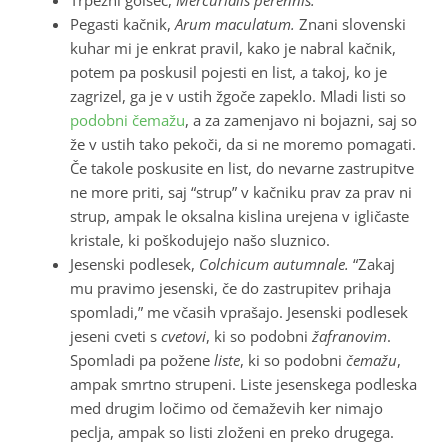
Pegasti kačnik,
Arum maculatum.
Znani slovenski
kuhar mi je enkrat pravil, kako je nabral kačnik,
potem pa poskusil pojesti en list, a takoj, ko je
zagrizel, ga je v ustih žgoče zapeklo. Mladi listi so
podobni čemažu
, a za zamenjavo ni bojazni, saj so
že v ustih tako pekoči, da si ne moremo pomagati.
Če takole poskusite en list, do nevarne zastrupitve
ne more priti, saj “strup” v kačniku prav za prav ni
strup, ampak le oksalna kislina urejena v igličaste
kristale, ki poškodujejo našo sluznico.
Jesenski podlesek,
Colchicum autumnale.
“Zakaj
mu pravimo jesenski, če do zastrupitev prihaja
spomladi,” me včasih vprašajo. Jesenski podlesek
jeseni cveti s
cvetovi
, ki so podobni
žafranovim
.
Spomladi pa požene
liste
, ki so podobni
čemažu
,
ampak smrtno strupeni. Liste jesenskega podleska
med drugim ločimo od čemaževih ker nimajo
peclja, ampak so listi zloženi en preko drugega.