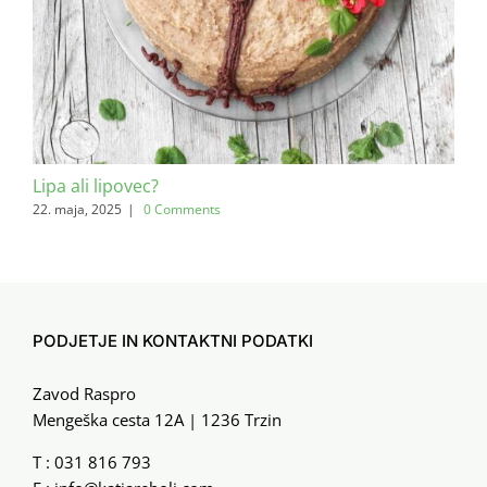
Lipa ali lipovec?
Bri
22. maja, 2025
|
0 Comments
20. f
PODJETJE IN KONTAKTNI PODATKI
Zavod Raspro
Mengeška cesta 12A | 1236 Trzin
T :
031 816 793