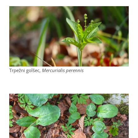
Trpežni golšec,
Mercurialis perennis