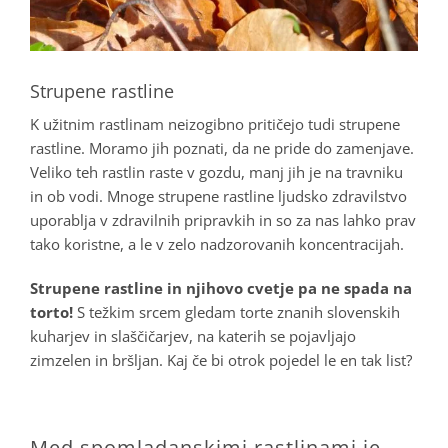
Strupene rastline
K užitnim rastlinam neizogibno pritičejo tudi strupene
rastline. Moramo jih poznati, da ne pride do zamenjave.
Veliko teh rastlin raste v gozdu, manj jih je na travniku
in ob vodi. Mnoge strupene rastline ljudsko zdravilstvo
uporablja v zdravilnih pripravkih in so za nas lahko prav
tako koristne, a le v zelo nadzorovanih koncentracijah.
Strupene rastline in njihovo cvetje pa ne spada na
torto!
S težkim srcem gledam torte znanih slovenskih
kuharjev in slaščičarjev, na katerih se pojavljajo
zimzelen in bršljan. Kaj če bi otrok pojedel le en tak list?
Med spomladanskimi rastlinami je