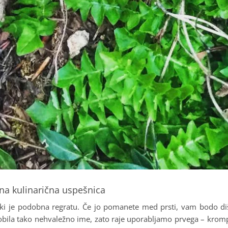
ena kulinarična uspešnica
 ki je podobna regratu. Če jo pomanete med prsti, vam bodo di
 dobila tako nehvaležno ime, zato raje uporabljamo prvega – krom