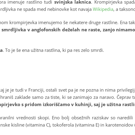
ora imenuje rastlino tudi
svinjska laknica
. Krompirjevka spad
, smrdljivka ne spada med nebinovke kot navaja
Wikipedia
, a takson
nom krompirjevka imenujemo še nekatere druge rastline. Ena tak
 smrdljivka v anglofonskih deželah ne raste, zanjo nimam
ka
. To je še ena užitna rastlina, ki pa res zelo smrdi.
j je je tudi v Franciji, ostali svet pa je ne pozna in nima privileg
r hraniš zaklade samo za tiste, ki se zanimajo za naravo. Čeprav
pirjevko s pridom izkoriščamo v kuhinji, saj je užitna rastli
 hranilni vrednosti skopi. Eno bolj obsežnih raziskav so naredil
nske kisline (vitamina C), tokoferola (vitamina E) in karotenoidov (