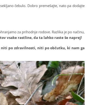
nasekljano čebulo. Dobro premešajte, nato pa dodajte
ohranjamo za prihodnje rodove. Razlika je po načinu,
v vsake rastline, da ta lahko raste še naprej!
 niti po zdravilnosti, niti po občutku, ki nam ga