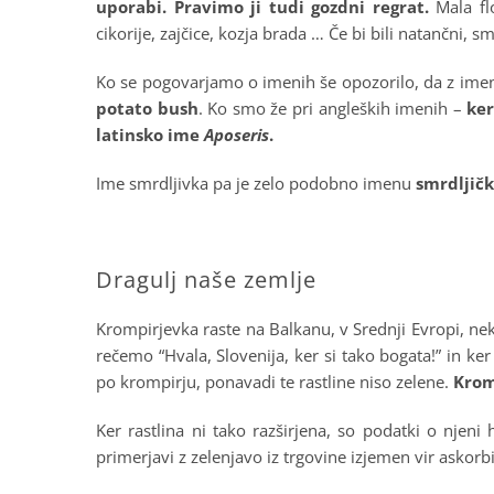
uporabi. Pravimo ji tudi gozdni regrat.
Mala fl
cikorije, zajčice, kozja brada … Če bi bili natančni
Ko se pogovarjamo o imenih še opozorilo, da z ime
potato bush
. Ko smo že pri angleških imenih –
ker
latinsko ime
Aposeris
.
Ime smrdljivka pa je zelo podobno imenu
smrdljič
.
Dragulj naše zemlje
Krompirjevka raste na Balkanu, v Srednji Evropi, neka
rečemo “Hvala, Slovenija, ker si tako bogata!” in ke
po krompirju, ponavadi te rastline niso zelene.
Krom
Ker rastlina ni tako razširjena, so podatki o njeni
primerjavi z zelenjavo iz trgovine izjemen vir askorbi