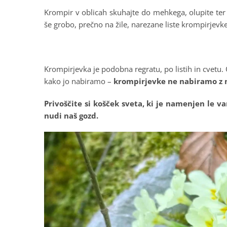
Krompir v oblicah skuhajte do mehkega, olupite ter 
še grobo, prečno na žile, narezane liste krompirjevke
.
Krompirjevka je podobna regratu, po listih in cvetu
kako jo nabiramo –
krompirjevke ne nabiramo z no
Privoščite si košček sveta, ki je namenjen le va
nudi naš gozd.