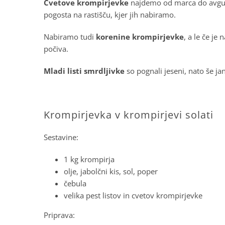
Cvetove krompirjevke
najdemo od marca do avgusta
pogosta na rastišču, kjer jih nabiramo.
Nabiramo tudi
korenine krompirjevke
, a le če je
počiva.
Mladi listi smrdljivke
so pognali jeseni, nato še ja
.
Krompirjevka v krompirjevi solati
Sestavine:
1 kg krompirja
olje, jabolčni kis, sol, poper
čebula
velika pest listov in cvetov krompirjevke
Priprava: