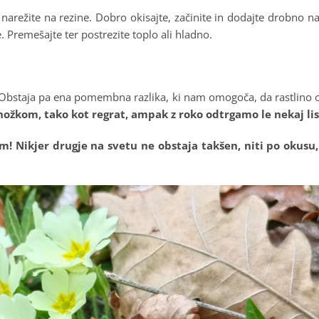
narežite na rezine. Dobro okisajte, začinite in dodajte drobno 
. Premešajte ter postrezite toplo ali hladno.
. Obstaja pa ena pomembna razlika, ki nam omogoča, da rastlino 
žkom, tako kot regrat, ampak z roko odtrgamo le nekaj listo
m! Nikjer drugje na svetu ne obstaja takšen, niti po okusu,