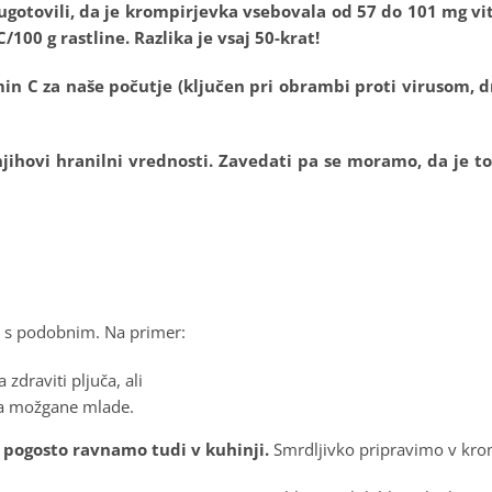
o ugotovili, da je krompirjevka vsebovala od 57 do 101 mg vi
100 g rastline. Razlika je vsaj 50-krat!
n C za naše počutje (ključen pri obrambi proti virusom, 
ihovi hranilni vrednosti. Zavedati pa se moramo, da je to 
no s podobnim. Na primer:
zdraviti pljuča, ali
a možgane mlade.
pogosto ravnamo tudi v kuhinji.
Smrdljivko pripravimo v kromp