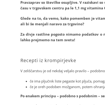
Pravzaprav so številke osupljive. V raziskavi s
času v trgovskem centru pa le 1,1 mg vitamina C/
Glede na to, da vemo, kako pomemben je vitami
ali bi še menjali naravo za trgovino?
Za divje rastline pogosto nimamo podatkov o nj
lahko prejmemo na tem svetu!
.
Recepti iz krompirjevke
V zeliščarstvu je od nekdaj veljalo pravilo – podob
če ima pljučnik liste pegaste kot pljuča, pomaga 
če je oreh podoben možganom, potem ohranj
Po enakem principu – podobno s podobnim – se 