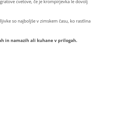
ratove cvetove, če je krompirjevka le dovolj
dljivke so najboljše v zimskem času, ko rastlina
ah in namazih ali kuhane v prilogah.