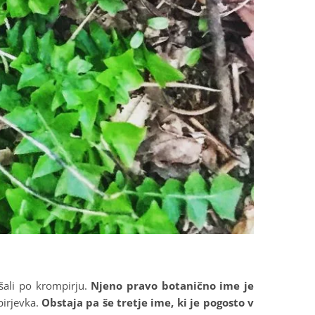
šali po krompirju.
Njeno pravo botanično ime je
pirjevka.
Obstaja pa še tretje ime, ki je pogosto v