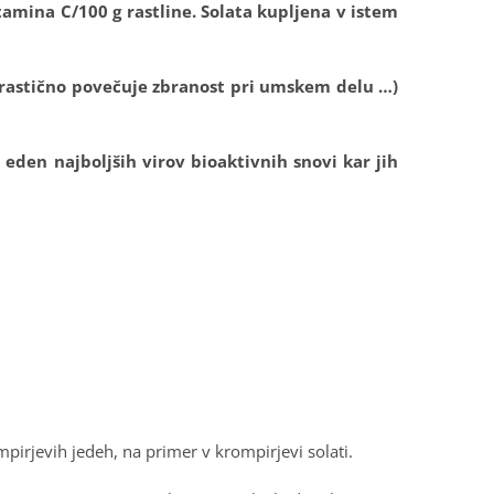
tamina C/100 g rastline. Solata kupljena v istem
drastično povečuje zbranost pri umskem delu …)
eden najboljših virov bioaktivnih snovi kar jih
irjevih jedeh, na primer v krompirjevi solati.