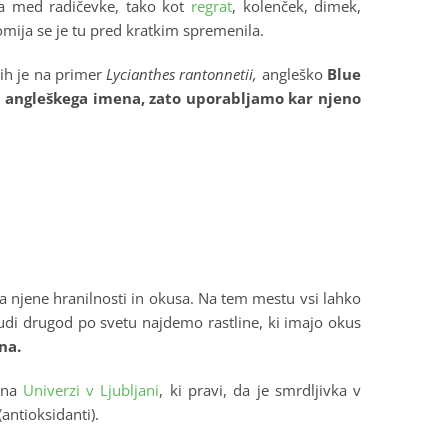
a med radičevke, tako kot
regrat
, kolenček, dimek,
omija se je tu pred kratkim spremenila.
ih je na primer
Lycianthes rantonnetii,
angleško
Blue
o angleškega imena, zato uporabljamo kar njeno
ija njene hranilnosti in okusa. Na tem mestu vsi lahko
 tudi drugod po svetu najdemo rastline, ki imajo okus
na.
i na
Univerzi v Ljubljani
, ki pravi, da je smrdljivka v
antioksidanti).