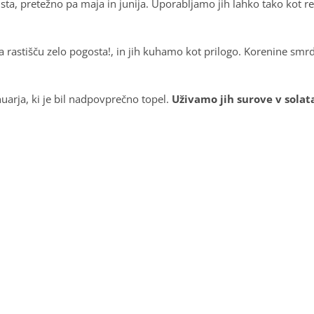
, pretežno pa maja in junija. Uporabljamo jih lahko tako kot reg
 na rastišču zelo pogosta!, in jih kuhamo kot prilogo. Korenine smr
nuarja, ki je bil nadpovprečno topel.
Uživamo jih surove v solat