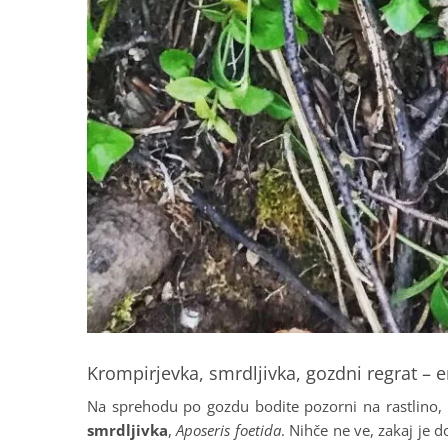
Krompirjevka, smrdljivka, gozdni regrat – 
Na sprehodu po gozdu bodite pozorni na rastlino,
smrdljivka
,
Aposeris foetida
. Nihče ne ve, zakaj je