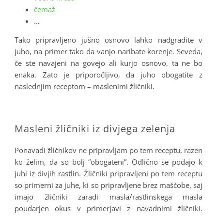
čemaž
…
Tako pripravljeno jušno osnovo lahko nadgradite v
juho, na primer tako da vanjo naribate korenje. Seveda,
če ste navajeni na govejo ali kurjo osnovo, ta ne bo
enaka. Zato je priporočljivo, da juho obogatite z
naslednjim receptom – maslenimi žličniki.
.
Masleni žličniki iz divjega zelenja
Ponavadi žličnikov ne pripravljam po tem receptu, razen
ko želim, da so bolj “obogateni”. Odlično se podajo k
juhi iz divjih rastlin. Žličniki pripravljeni po tem receptu
so primerni za juhe, ki so pripravljene brez maščobe, saj
imajo žličniki zaradi masla/rastlinskega masla
poudarjen okus v primerjavi z navadnimi žličniki.