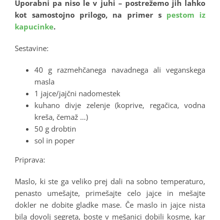
Uporabni pa niso le v juhi – postrežemo jih lahko
kot samostojno prilogo, na primer s
pestom iz
kapucinke
.
Sestavine:
40 g razmehčanega navadnega ali veganskega
masla
1 jajce/jajčni nadomestek
kuhano divje zelenje (koprive, regačica, vodna
kreša, čemaž …)
50 g drobtin
sol in poper
Priprava:
Maslo, ki ste ga veliko prej dali na sobno temperaturo,
penasto umešajte, primešajte celo jajce in mešajte
dokler ne dobite gladke mase. Če maslo in jajce nista
bila dovolj segreta, boste v mešanici dobili kosme, kar