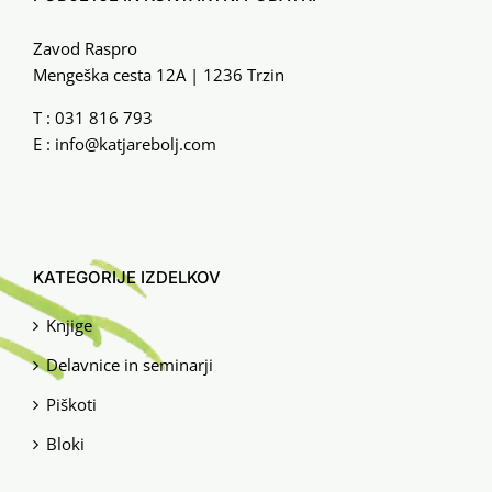
Zavod Raspro
Mengeška cesta 12A | 1236 Trzin
T :
031 816 793
E :
info@katjarebolj.com
KATEGORIJE IZDELKOV
Knjige
Delavnice in seminarji
Piškoti
Bloki