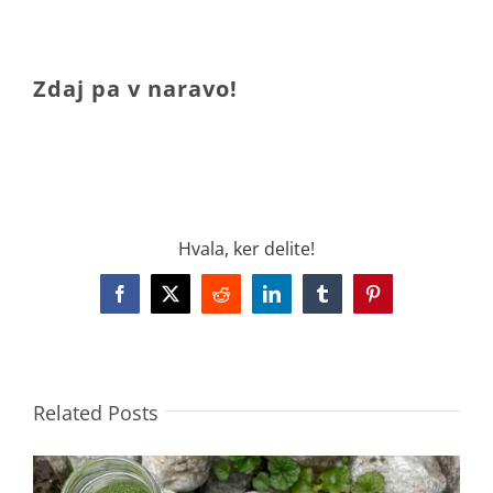
.
Zdaj pa v naravo!
.
Hvala, ker delite!
Facebook
X
Reddit
LinkedIn
Tumblr
Pinterest
Related Posts