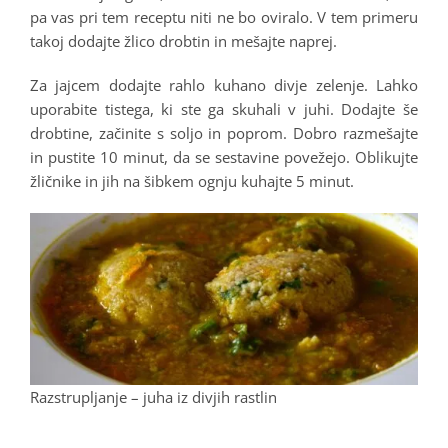
pa vas pri tem receptu niti ne bo oviralo. V tem primeru
takoj dodajte žlico drobtin in mešajte naprej.
Za jajcem dodajte rahlo kuhano divje zelenje. Lahko
uporabite tistega, ki ste ga skuhali v juhi. Dodajte še
drobtine, začinite s soljo in poprom. Dobro razmešajte
in pustite 10 minut, da se sestavine povežejo. Oblikujte
žličnike in jih na šibkem ognju kuhajte 5 minut.
Razstrupljanje – juha iz divjih rastlin
.