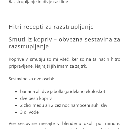
Razstrupljanje in divje rastline
.
Hitri recepti za razstrupljanje
Smuti iz kopriv – obvezna sestavina za
razstrupljanje
Koprive v smutiju so mi všeč, ker so na ta način hitro
pripravljene. Najrajši jih imam za zajtrk.
Sestavine za dve osebi:
banana ali dve jabolki (pridelano ekološko)
dve pesti kopriv
2 žlici medu ali 2 čez noč namočeni suhi slivi
3 dl vode
Vse sestavine mešajte v blenderju okoli pol minute.