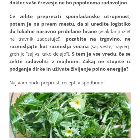
dokler vaše črevesje ne bo popolnoma zadovoljno
.
Če želite preprečiti spomladansko utrujenost,
potem je na prvem mestu, da si uredite logistiko
do lokalne naravno pridelane hrane
(vsakdanji izlet
na travnik zadostuje!)
, pozabite na trgovino, ne
razmišljajte kot razmišlja večina
(saj veste, največji
greh je “saj vsi tako delajo”)
. S tem je vse vredu, če se
želite zadovoliti z majhnim. Zakaj ne stopite iz
podganje dirke in uživate življenje polno energije?
Naj vam bodo preprosti recepti v spodbudo!