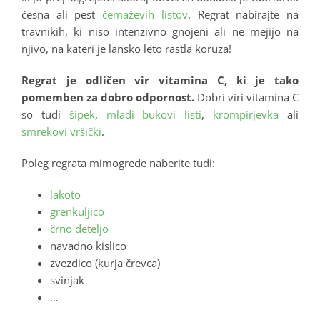
česna ali pest
čemaževih listov
. Regrat nabirajte na
travnikih, ki niso intenzivno gnojeni ali ne mejijo na
njivo, na kateri je lansko leto rastla koruza!
Regrat je odličen vir vitamina C, ki je tako
pomemben za dobro odpornost.
Dobri viri vitamina C
so tudi
šipek
,
mladi bukovi listi
,
krompirjevka
ali
smrekovi vršički
.
Poleg regrata mimogrede naberite tudi:
lakoto
grenkuljico
črno deteljo
navadno kislico
zvezdico (kurja črevca)
svinjak
…