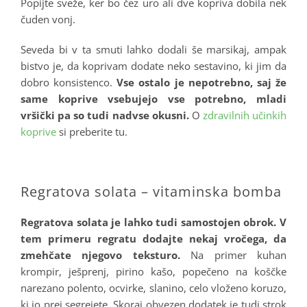
Popijte sveže, ker bo čez uro ali dve kopriva dobila nek
čuden vonj.
Seveda bi v ta smuti lahko dodali še marsikaj, ampak
bistvo je, da koprivam dodate neko sestavino, ki jim da
dobro konsistenco.
Vse ostalo je nepotrebno, saj že
same koprive vsebujejo vse potrebno, mladi
vršički pa so tudi nadvse okusni.
O
zdravilnih učinkih
koprive
si preberite tu.
.
Regratova solata – vitaminska bomba
Regratova solata je lahko tudi samostojen obrok.
V
tem primeru regratu dodajte nekaj vročega, da
zmehčate njegovo teksturo.
Na primer kuhan
krompir, ješprenj, pirino kašo, popečeno na koščke
narezano polento, ocvirke, slanino, celo vloženo koruzo,
ki jo prej segrejete. Skoraj obvezen dodatek je tudi strok