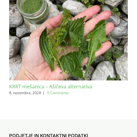
KRRT mešanica – Ašičeva alternativa
Vit
pri
8. novembra, 2024
|
0 Comments
22. 
PODJETJE IN KONTAKTNI PODATKI