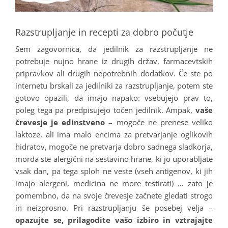
Razstrupljanje in recepti za dobro počutje
Sem zagovornica, da jedilnik za razstrupljanje ne
potrebuje nujno hrane iz drugih držav, farmacevtskih
pripravkov ali drugih nepotrebnih dodatkov. Če ste po
internetu brskali za jedilniki za razstrupljanje, potem ste
gotovo opazili, da imajo napako: vsebujejo prav to,
poleg tega pa predpisujejo točen jedilnik. Ampak,
vaše
črevesje je edinstveno
– mogoče ne prenese veliko
laktoze, ali ima malo encima za pretvarjanje oglikovih
hidratov, mogoče ne pretvarja dobro sadnega sladkorja,
morda ste alergični na sestavino hrane, ki jo uporabljate
vsak dan, pa tega sploh ne veste (vseh antigenov, ki jih
imajo alergeni, medicina ne more testirati) … zato je
pomembno, da na svoje črevesje začnete gledati strogo
in neizprosno. Pri razstrupljanju še posebej velja –
opazujte se, prilagodite vašo izbiro in
vztrajajte