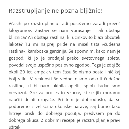
Razstrupljanje ne pozna bljižnic!
Včasih po razstrupljanju radi posežemo zaradi preveč
kilogramov. Zastavi se nam vprašanje – ali obstaja
bljižnica? Ali obstaja rastlina, ki učinkovito blaži občutek
lakote? Tu mi najprej pride na misel tista »čudežna
rastlina«, kamboška garcinija. Se spomnim, kako nam je
gospod, ki jo je prodajal preko svetovnega spleta,
povedal svojo uspešno poslovno zgodbo. Tega je zdaj že
okoli 20 let, ampak v tem času še nismo postali nič kaj
bolj vitki. V realnosti še vedno nismo odkrili čudežne
rastline, ki bi nam ukinila apetit, sploh kadar smo
nervozni. Gre za proces in vzorce, ki se jih moramo
naučiti delati drugače. Pri tem je dobrodošlo, da se
podpremo z zelišči iz okoliške narave, saj bomo tako
hitreje prišli do dobrega počutja, predvsem pa do
dobrega okusa. Z dobrimi recepti je razstrupljanje pravi
užitek.