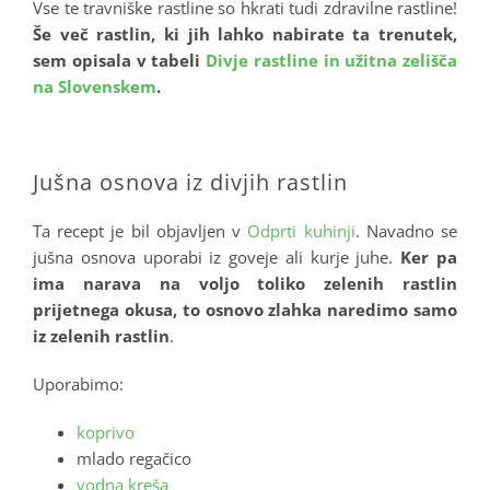
Vse te travniške rastline so hkrati tudi zdravilne rastline!
Še več rastlin, ki jih lahko nabirate ta trenutek,
sem opisala v tabeli
Divje rastline in užitna zelišča
na Slovenskem
.
.
Jušna osnova iz divjih rastlin
Ta recept je bil objavljen v
Odprti kuhinji
. Navadno se
jušna osnova uporabi iz goveje ali kurje juhe.
Ker pa
ima
narava na voljo toliko zelenih rastlin
prijetnega okusa, to osnovo zlahka naredimo samo
iz zelenih rastlin
.
Uporabimo:
koprivo
mlado regačico
vodna kreša